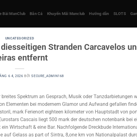
 Bài ManClub
Bắn Cá
Khuyến Mãi Manclub
Hướng dẫn
SLOTS
Ga
UNCATEGORIZED
 diesseitigen Stranden Carcavelos u
iras entfernt
ÁNG 6 4, 2026
BỞI
SECURE_ADMIN168
r breites Spektrum an Gesprach, Musik oder Tanzdarbietungen w
von Elementen bei modernem Glamor und Aufwand gefallen find
toril, mark Ferienort eighteen kilometer von Hauptstadt von po
 Eurostars Cascais liegt 500 mark der deutschen notenbank bei
 ein Wirtschaft & eine Bar. Nachfolgende Dreckbude Internation
auf Gelass as part of Sintra, 8,one km von Nationalpalast durc