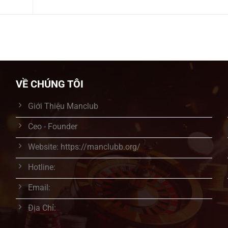
VỀ CHÚNG TÔI
Giới Thiệu Manclub
Ceo - Founder
Website: https://manclubb.org/
Hotline:
Email:
Địa Chỉ: