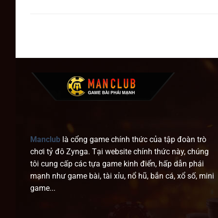
Manclub
là cổng game chính thức của tập đoàn trò
chơi tỷ đô Zynga. Tại website chính thức này, chúng
tôi cung cấp các tựa game kinh điển, hấp dẫn phái
mạnh như game bài, tài xỉu, nổ hũ, bắn cá, xổ số, mini
game...