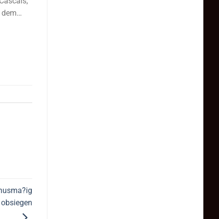
Cascais,
n, dem…
urnusma?ig
 obsiegen