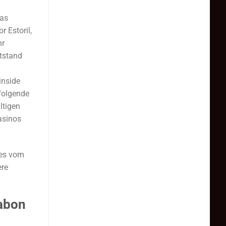
das
 Estoril,
hr
ntstand
inside
folgende
ltigen
asinos
des vom
ere
sabon