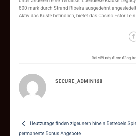
unter anderem eine Terrasse. Ebendiese Klause Legacy 
800 mark durch Strand Ribeira ausgedehnt angesiedelt
Aktiv das Kuste befindlich, bietet das Casino Estoril 
Bài viết này được đăng tr
SECURE_ADMIN168
Heutzutage finden zigeunern hinein Betrebels Spi
permanente Bonus Angebote