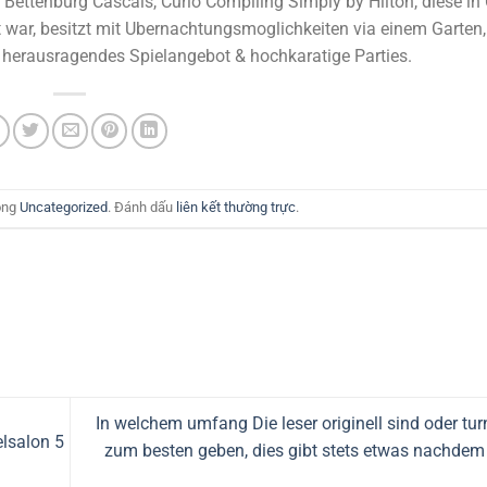
Bettenburg Cascais, Curio Compiling Simply by Hilton, diese in 
 war, besitzt mit Ubernachtungsmoglichkeiten via einem Garte
ein herausragendes Spielangebot & hochkaratige Parties.
ong
Uncategorized
. Đánh dấu
liên kết thường trực
.
In welchem umfang Die leser originell sind oder t
elsalon 5
zum besten geben, dies gibt stets etwas nachdem