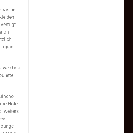
iras bei
kleiden
 verfugt
salon
tzlich
Europas
es welches
ulette,
Guincho
rne-Hotel
l weiters
ree
slounge