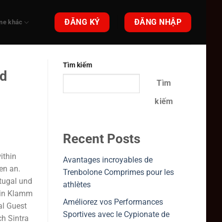
ĐĂNG KÝ
ĐĂNG NHẬP
me khác
Tìm kiếm
nd
Tìm
kiếm
Recent Posts
ithin
Avantages incroyables de
en an.
Trenbolone Comprimes pour les
rtugal und
athlètes
 ein Klamm
Améliorez vos Performances
al Guest
Sportives avec le Cypionate de
h Sintra