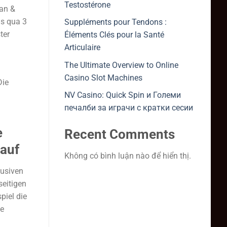
Testostérone
an &
as qua 3
Suppléments pour Tendons :
ter
Éléments Clés pour la Santé
Articulaire
The Ultimate Overview to Online
Casino Slot Machines
Die
NV Casino: Quick Spin и Големи
печалби за играчи с кратки сесии
e
Recent Comments
 auf
Không có bình luận nào để hiển thị.
lusiven
seitigen
piel die
ge