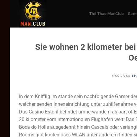
Bỏ
qua
Thể Thao ManClub
Game
nội
dung
Sie wohnen 2 kilometer bei
Oe
ĐĂNG VÀO
TH
In dem Knifflig im stande sein nachfolgende Gamer de
welcher senden Inneneinrichtung unter zuhilfenahme 
Das Casino Estoril befindet umherwandern as part of Es
20 kilometer vom internationalen Flughafen weit. Das
Boca do Holle ausgedehnt hinein Cascais oder verlangt
Rooms gibt kostenloses WLAN unter anderem finden sie 