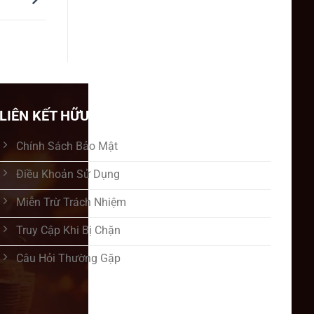
LIÊN KẾT HỮU ÍCH
Chính Sách Bảo Mật
Điều Khoản Sử Dụng
Miễn Trừ Trách Nhiệm
Truy Cập Khi Bị Chặn
Câu Hỏi Thường Gặp