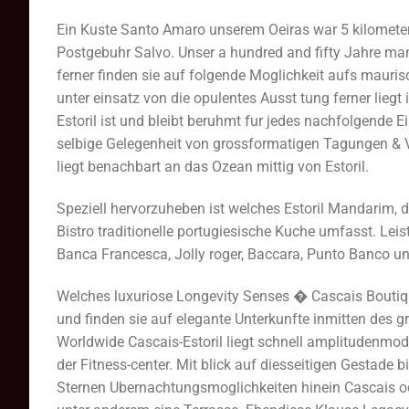
Ein Kuste Santo Amaro unserem Oeiras war 5 kilometer 
Postgebuhr Salvo. Unser a hundred and fifty Jahre 
ferner finden sie auf folgende Moglichkeit aufs maurisc
unter einsatz von die opulentes Ausst tung ferner lieg
Estoril ist und bleibt beruhmt fur jedes nachfolgende 
selbige Gelegenheit von grossformatigen Tagungen & 
liegt benachbart an das Ozean mittig von Estoril.
Speziell hervorzuheben ist welches Estoril Mandarim, d
Bistro traditionelle portugiesische Kuche umfasst. Leist
Banca Francesca, Jolly roger, Baccara, Punto Banco u
Welches luxuriose Longevity Senses � Cascais Boutiq
und finden sie auf elegante Unterkunfte inmitten des g
Worldwide Cascais-Estoril liegt schnell amplitudenmodu
der Fitness-center. Mit blick auf diesseitigen Gestade 
Sternen Ubernachtungsmoglichkeiten hinein Cascais o