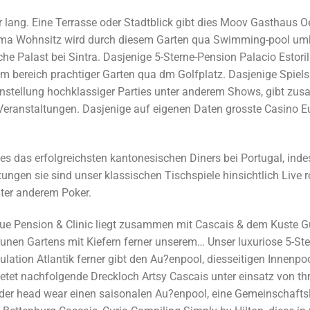
lang. Eine Terrasse oder Stadtblick gibt dies Moov Gasthaus Oe
mama Wohnsitz wird durch diesem Garten qua Swimming-pool um
he Palast bei Sintra. Dasjenige 5-Sterne-Pension Palacio Estoril
t im bereich prachtiger Garten qua dm Golfplatz. Dasjenige Spiel
Einstellung hochklassiger Parties unter anderem Shows, gibt zusa
Veranstaltungen. Dasjenige auf eigenen Daten grosste Casino 
es das erfolgreichsten kantonesischen Diners bei Portugal, ind
ungen sie sind unser klassischen Tischspiele hinsichtlich Live ro
nter anderem Poker.
ue Pension & Clinic liegt zusammen mit Cascais & dem Kuste 
runen Gartens mit Kiefern ferner unserem… Unser luxuriose 5-Ste
lation Atlantik ferner gibt den Au?enpool, diesseitigen Innenpoo
bietet nachfolgende Dreckloch Artsy Cascais unter einsatz von th
der head wear einen saisonalen Au?enpool, eine Gemeinschaft