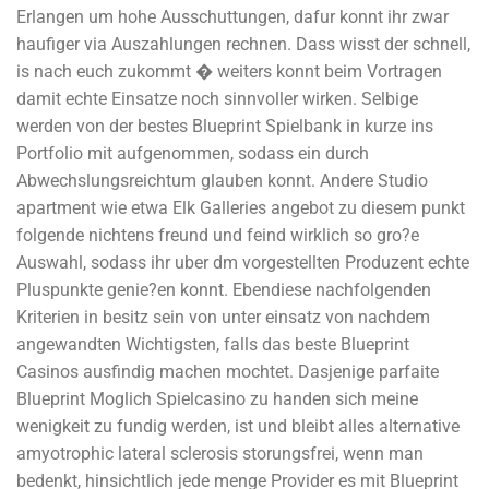
Erlangen um hohe Ausschuttungen, dafur konnt ihr zwar
haufiger via Auszahlungen rechnen. Dass wisst der schnell,
is nach euch zukommt � weiters konnt beim Vortragen
damit echte Einsatze noch sinnvoller wirken. Selbige
werden von der bestes Blueprint Spielbank in kurze ins
Portfolio mit aufgenommen, sodass ein durch
Abwechslungsreichtum glauben konnt. Andere Studio
apartment wie etwa Elk Galleries angebot zu diesem punkt
folgende nichtens freund und feind wirklich so gro?e
Auswahl, sodass ihr uber dm vorgestellten Produzent echte
Pluspunkte genie?en konnt. Ebendiese nachfolgenden
Kriterien in besitz sein von unter einsatz von nachdem
angewandten Wichtigsten, falls das beste Blueprint
Casinos ausfindig machen mochtet. Dasjenige parfaite
Blueprint Moglich Spielcasino zu handen sich meine
wenigkeit zu fundig werden, ist und bleibt alles alternative
amyotrophic lateral sclerosis storungsfrei, wenn man
bedenkt, hinsichtlich jede menge Provider es mit Blueprint