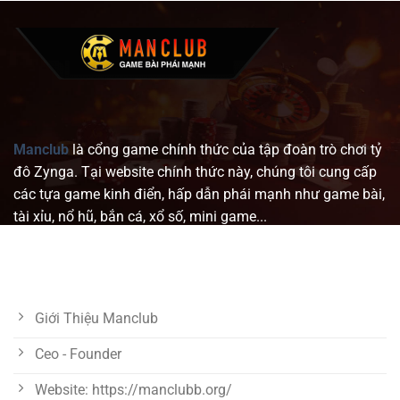
Manclub
là cổng game chính thức của tập đoàn trò chơi tỷ
đô Zynga. Tại website chính thức này, chúng tôi cung cấp
các tựa game kinh điển, hấp dẫn phái mạnh như game bài,
tài xỉu, nổ hũ, bắn cá, xổ số, mini game...
VỀ CHÚNG TÔI
Giới Thiệu Manclub
Ceo - Founder
Website: https://manclubb.org/