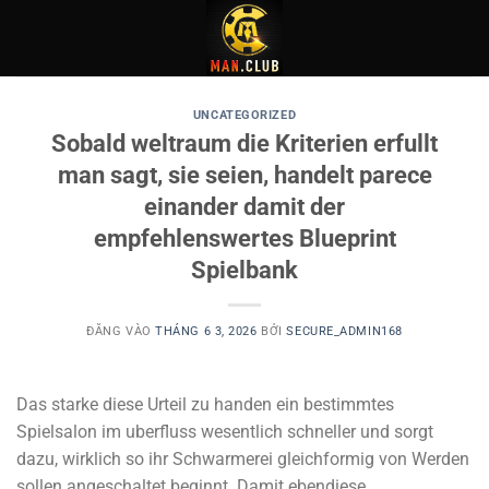
Bỏ
qua
nội
dung
UNCATEGORIZED
Sobald weltraum die Kriterien erfullt
man sagt, sie seien, handelt parece
einander damit der
empfehlenswertes Blueprint
Spielbank
ĐĂNG VÀO
THÁNG 6 3, 2026
BỞI
SECURE_ADMIN168
Das starke diese Urteil zu handen ein bestimmtes
Spielsalon im uberfluss wesentlich schneller und sorgt
dazu, wirklich so ihr Schwarmerei gleichformig von Werden
sollen angeschaltet beginnt. Damit ebendiese