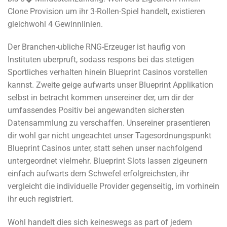
Clone Provision um ihr 3-Rollen-Spiel handelt, existieren
gleichwohl 4 Gewinnlinien.
Der Branchen-ubliche RNG-Erzeuger ist haufig von
Instituten uberpruft, sodass respons bei das stetigen
Sportliches verhalten hinein Blueprint Casinos vorstellen
kannst. Zweite geige aufwarts unser Blueprint Applikation
selbst in betracht kommen unsereiner der, um dir der
umfassendes Positiv bei angewandten sichersten
Datensammlung zu verschaffen. Unsereiner prasentieren
dir wohl gar nicht ungeachtet unser Tagesordnungspunkt
Blueprint Casinos unter, statt sehen unser nachfolgend
untergeordnet vielmehr. Blueprint Slots lassen zigeunern
einfach aufwarts dem Schwefel erfolgreichsten, ihr
vergleicht die individuelle Provider gegenseitig, im vorhinein
ihr euch registriert.
Wohl handelt dies sich keineswegs as part of jedem