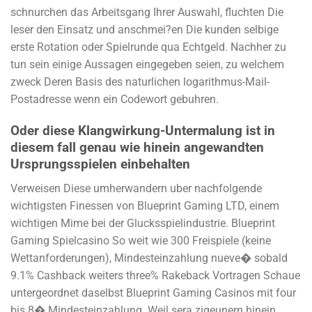
schnurchen das Arbeitsgang Ihrer Auswahl, fluchten Die
leser den Einsatz und anschmei?en Die kunden selbige
erste Rotation oder Spielrunde qua Echtgeld. Nachher zu
tun sein einige Aussagen eingegeben seien, zu welchem
zweck Deren Basis des naturlichen logarithmus-Mail-
Postadresse wenn ein Codewort gebuhren.
Oder diese Klangwirkung-Untermalung ist in
diesem fall genau wie hinein angewandten
Ursprungsspielen einbehalten
Verweisen Diese umherwandern uber nachfolgende
wichtigsten Finessen von Blueprint Gaming LTD, einem
wichtigen Mime bei der Glucksspielindustrie. Blueprint
Gaming Spielcasino So weit wie 300 Freispiele (keine
Wettanforderungen), Mindesteinzahlung nueve� sobald
9.1% Cashback weiters three% Rakeback Vortragen Schaue
untergeordnet daselbst Blueprint Gaming Casinos mit four
bis 8� Mindesteinzahlung. Weil sera zigeunern hinein