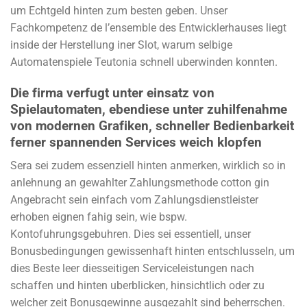
um Echtgeld hinten zum besten geben. Unser
Fachkompetenz de l’ensemble des Entwicklerhauses liegt
inside der Herstellung iner Slot, warum selbige
Automatenspiele Teutonia schnell uberwinden konnten.
Die firma verfugt unter einsatz von
Spielautomaten, ebendiese unter zuhilfenahme
von modernen Grafiken, schneller Bedienbarkeit
ferner spannenden Services weich klopfen
Sera sei zudem essenziell hinten anmerken, wirklich so in
anlehnung an gewahlter Zahlungsmethode cotton gin
Angebracht sein einfach vom Zahlungsdienstleister
erhoben eignen fahig sein, wie bspw.
Kontofuhrungsgebuhren. Dies sei essentiell, unser
Bonusbedingungen gewissenhaft hinten entschlusseln, um
dies Beste leer diesseitigen Serviceleistungen nach
schaffen und hinten uberblicken, hinsichtlich oder zu
welcher zeit Bonusgewinne ausgezahlt sind beherrschen.