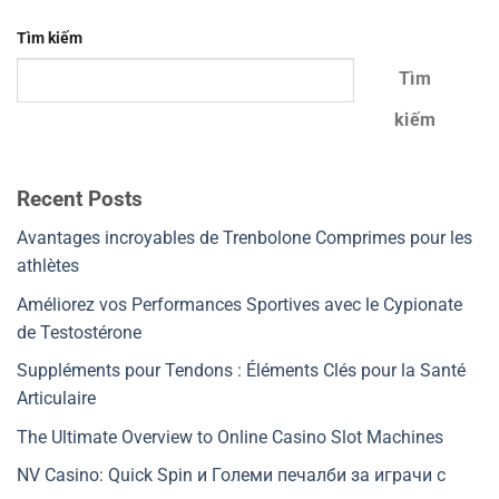
Tìm kiếm
Tìm
kiếm
Recent Posts
Avantages incroyables de Trenbolone Comprimes pour les
athlètes
Améliorez vos Performances Sportives avec le Cypionate
de Testostérone
Suppléments pour Tendons : Éléments Clés pour la Santé
Articulaire
The Ultimate Overview to Online Casino Slot Machines
NV Casino: Quick Spin и Големи печалби за играчи с