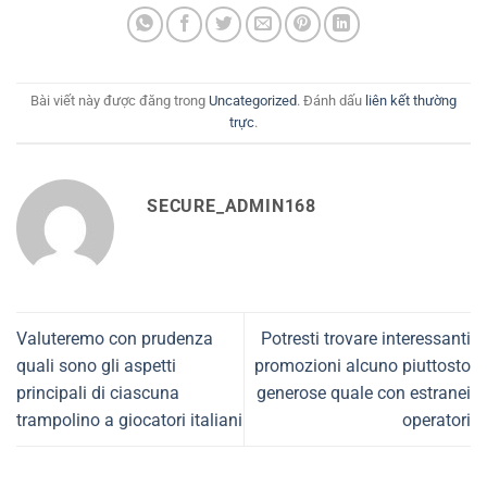
Bài viết này được đăng trong
Uncategorized
. Đánh dấu
liên kết thường
trực
.
SECURE_ADMIN168
Valuteremo con prudenza
Potresti trovare interessanti
quali sono gli aspetti
promozioni alcuno piuttosto
principali di ciascuna
generose quale con estranei
trampolino a giocatori italiani
operatori