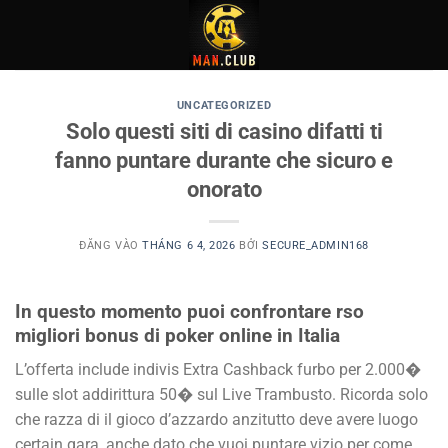
Bỏ
qua
nội
dung
UNCATEGORIZED
Solo questi siti di casino difatti ti
fanno puntare durante che sicuro e
onorato
ĐĂNG VÀO
THÁNG 6 4, 2026
BỞI
SECURE_ADMIN168
In questo momento puoi confrontare rso
migliori bonus di poker online in Italia
L’offerta include indivis Extra Cashback furbo per 2.000�
sulle slot addirittura 50� sul Live Trambusto. Ricorda solo
che razza di il gioco d’azzardo anzitutto deve avere luogo
certain gara, anche dato che vuoi puntare vizio per come