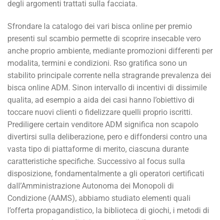
degli argomenti trattati sulla facciata.
Sfrondare la catalogo dei vari bisca online per premio
presenti sul scambio permette di scoprire insecable vero
anche proprio ambiente, mediante promozioni differenti per
modalita, termini e condizioni. Rso gratifica sono un
stabilito principale corrente nella stragrande prevalenza dei
bisca online ADM. Sinon intervallo di incentivi di dissimile
qualita, ad esempio a aida dei casi hanno l’obiettivo di
toccare nuovi clienti o fidelizzare quelli proprio iscritti.
Prediligere certain venditore ADM significa non scapolo
divertirsi sulla deliberazione, pero e diffondersi contro una
vasta tipo di piattaforme di merito, ciascuna durante
caratteristiche specifiche. Successivo al focus sulla
disposizione, fondamentalmente a gli operatori certificati
dall’Amministrazione Autonoma dei Monopoli di
Condizione (AAMS), abbiamo studiato elementi quali
l’offerta propagandistico, la biblioteca di giochi, i metodi di