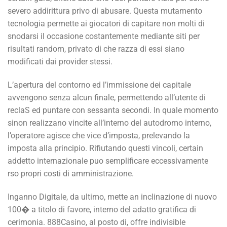
severo addirittura privo di abusare. Questa mutamento
tecnologia permette ai giocatori di capitare non molti di
snodarsi il occasione costantemente mediante siti per
risultati random, privato di che razza di essi siano
modificati dai provider stessi.
L’apertura del contorno ed l’immissione dei capitale
avvengono senza alcun finale, permettendo all’utente di
reclaS ed puntare con sessanta secondi. In quale momento
sinon realizzano vincite all’interno del autodromo interno,
l’operatore agisce che vice d’imposta, prelevando la
imposta alla principio. Rifiutando questi vincoli, certain
addetto internazionale puo semplificare eccessivamente
rso propri costi di amministrazione.
Inganno Digitale, da ultimo, mette an inclinazione di nuovo
100� a titolo di favore, interno del adatto gratifica di
cerimonia. 888Casino, al posto di, offre indivisible