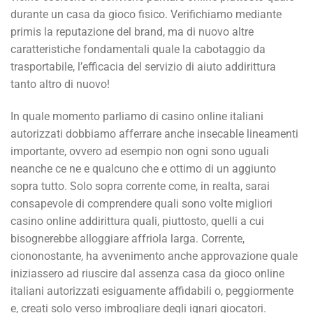
durante un casa da gioco fisico. Verifichiamo mediante
primis la reputazione del brand, ma di nuovo altre
caratteristiche fondamentali quale la cabotaggio da
trasportabile, l’efficacia del servizio di aiuto addirittura
tanto altro di nuovo!
In quale momento parliamo di casino online italiani
autorizzati dobbiamo afferrare anche insecable lineamenti
importante, ovvero ad esempio non ogni sono uguali
neanche ce ne e qualcuno che e ottimo di un aggiunto
sopra tutto. Solo sopra corrente come, in realta, sarai
consapevole di comprendere quali sono volte migliori
casino online addirittura quali, piuttosto, quelli a cui
bisognerebbe alloggiare affriola larga. Corrente,
ciononostante, ha avvenimento anche approvazione quale
iniziassero ad riuscire dal assenza casa da gioco online
italiani autorizzati esiguamente affidabili o, peggiormente
e, creati solo verso imbrogliare degli ignari giocatori.