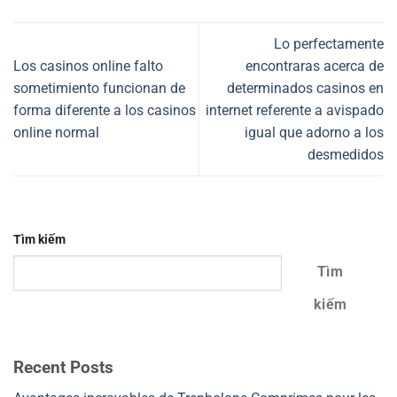
Lo perfectamente
Los casinos online falto
encontraras acerca de
sometimiento funcionan de
determinados casinos en
forma diferente a los casinos
internet referente a avispado
online normal
igual que adorno a los
desmedidos
Tìm kiếm
Tìm
kiếm
Recent Posts