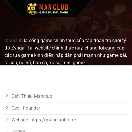
Manclub
là cổng game chính thức của tập đoàn trò chơi tỷ
đô Zynga. Tại website chính thức này, chúng tôi cung cấp
các tựa game kinh điển, hấp dẫn phái mạnh như game bài,
tài xỉu, nổ hũ, bắn cá, xổ số, mini game...
VỀ CHÚNG TÔI
Giới Thiệu Manclub
Ceo - Founder
Website: https://manclubb.org/
Hotline: