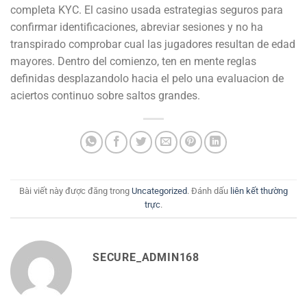
completa KYC. El casino usada estrategias seguros para
confirmar identificaciones, abreviar sesiones y no ha
transpirado comprobar cual las jugadores resultan de edad
mayores. Dentro del comienzo, ten en mente reglas
definidas desplazandolo hacia el pelo una evaluacion de
aciertos continuo sobre saltos grandes.
Bài viết này được đăng trong
Uncategorized
. Đánh dấu
liên kết thường
trực
.
SECURE_ADMIN168