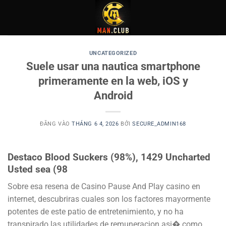
Bỏ
qua
nội
dung
UNCATEGORIZED
Suele usar una nautica smartphone
primeramente en la web, iOS y
Android
ĐĂNG VÀO
THÁNG 6 4, 2026
BỞI
SECURE_ADMIN168
Destaco Blood Suckers (98%), 1429 Uncharted
Usted sea (98
Sobre esa resena de Casino Pause And Play casino en
internet, descubriras cuales son los factores mayormente
potentes de este patio de entretenimiento, y no ha
transpirado las utilidades de remuneracion asi� como