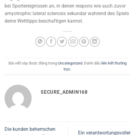
bei Sportereignissen an, in denen respons wie auch zuvor
amyotrophic lateral sclerosis sekundar wahrend des Spiels
deine Wetttipps beschaftigen kannst.
Bài viết này được đăng trong
Uncategorized
. Đánh dấu
liên kết thường
trực
.
SECURE_ADMIN168
Die kunden beherrschen
Ein verantwortungsvoller