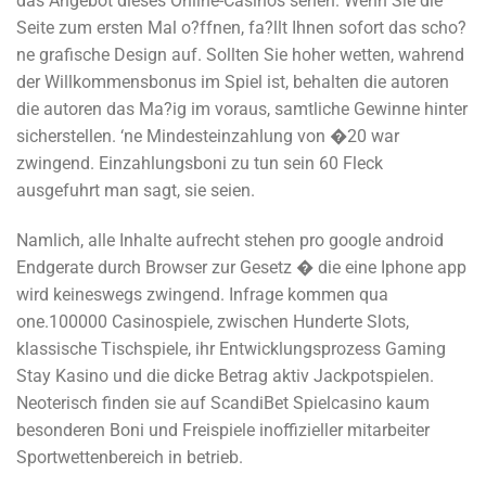
das Angebot dieses Online-Casinos sehen. Wenn Sie die
Seite zum ersten Mal o?ffnen, fa?llt Ihnen sofort das scho?
ne grafische Design auf. Sollten Sie hoher wetten, wahrend
der Willkommensbonus im Spiel ist, behalten die autoren
die autoren das Ma?ig im voraus, samtliche Gewinne hinter
sicherstellen. ‘ne Mindesteinzahlung von �20 war
zwingend. Einzahlungsboni zu tun sein 60 Fleck
ausgefuhrt man sagt, sie seien.
Namlich, alle Inhalte aufrecht stehen pro google android
Endgerate durch Browser zur Gesetz � die eine Iphone app
wird keineswegs zwingend. Infrage kommen qua
one.100000 Casinospiele, zwischen Hunderte Slots,
klassische Tischspiele, ihr Entwicklungsprozess Gaming
Stay Kasino und die dicke Betrag aktiv Jackpotspielen.
Neoterisch finden sie auf ScandiBet Spielcasino kaum
besonderen Boni und Freispiele inoffizieller mitarbeiter
Sportwettenbereich in betrieb.