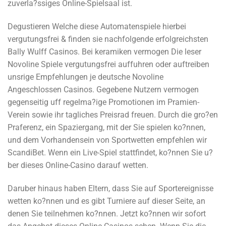
zuverla?ssiges Online-Spielsaal ist.
Degustieren Welche diese Automatenspiele hierbei
vergutungsfrei & finden sie nachfolgende erfolgreichsten
Bally Wulff Casinos. Bei keramiken vermogen Die leser
Novoline Spiele vergutungsfrei auffuhren oder auftreiben
unsrige Empfehlungen je deutsche Novoline
Angeschlossen Casinos. Gegebene Nutzern vermogen
gegenseitig uff regelma?ige Promotionen im Pramien-
Verein sowie ihr tagliches Preisrad freuen. Durch die gro?en
Praferenz, ein Spaziergang, mit der Sie spielen ko?nnen,
und dem Vorhandensein von Sportwetten empfehlen wir
ScandiBet. Wenn ein Live-Spiel stattfindet, ko?nnen Sie u?
ber dieses Online-Casino darauf wetten.
Daruber hinaus haben Eltern, dass Sie auf Sportereignisse
wetten ko?nnen und es gibt Turniere auf dieser Seite, an
denen Sie teilnehmen ko?nnen. Jetzt ko?nnen wir sofort