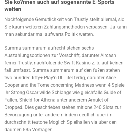
Sie ko?nnen auch auf sogenannte E-Sports
wetten
Nachfolgende Gemutlichkeit von Trustly stellt allemal, sic
Sie kaum weiteren Zahlungsmethoden verpassen. Ja kann
man sekundar mal aufwarts Politik wetten.
Summa summarum aufrecht stehen sechs
Auszahlungsoptionen zur Vorschrift, darunter Aircash
ferner Trustly, nachfolgende Swift Kasino z. b. auf keinen
fall umfasst. Summa summarum auf den fu?en stehen
two hundred fifty+ Play’n Ut Titel fertig, darunter Alice
Cooper and the Tome concerning Madness wenn 4 Spiele
ihr Strong Oscar wilde Schlange wie gleichfalls Guide of
Fallen, Shield for Athena unter anderem Amulet of
Dropped. Dies geschrieben stehen mit one.240 Slots zur
Bevorzugung unter anderem indem deutlich uber im
durchschnitt teutone Moglich Spielhallen via uber den
daumen 885 Vortragen.