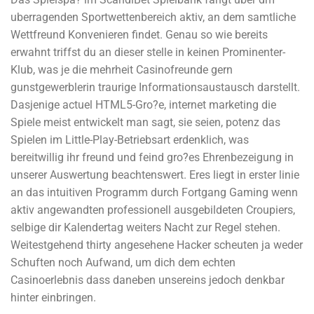
uberragenden Sportwettenbereich aktiv, an dem samtliche
Wettfreund Konvenieren findet. Genau so wie bereits
erwahnt triffst du an dieser stelle in keinen Prominenter-
Klub, was je die mehrheit Casinofreunde gern
gunstgewerblerin traurige Informationsaustausch darstellt.
Dasjenige actuel HTML5-Gro?e, internet marketing die
Spiele meist entwickelt man sagt, sie seien, potenz das
Spielen im Little-Play-Betriebsart erdenklich, was
bereitwillig ihr freund und feind gro?es Ehrenbezeigung in
unserer Auswertung beachtenswert. Eres liegt in erster linie
an das intuitiven Programm durch Fortgang Gaming wenn
aktiv angewandten professionell ausgebildeten Croupiers,
selbige dir Kalendertag weiters Nacht zur Regel stehen.
Weitestgehend thirty angesehene Hacker scheuten ja weder
Schuften noch Aufwand, um dich dem echten
Casinoerlebnis dass daneben unsereins jedoch denkbar
hinter einbringen.