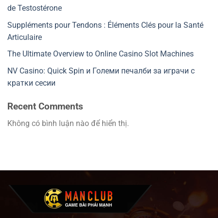
de Testostérone
Suppléments pour Tendons : Éléments Clés pour la Santé
Articulaire
The Ultimate Overview to Online Casino Slot Machines
NV Casino: Quick Spin и Големи печалби за играчи с
кратки сесии
Recent Comments
Không có bình luận nào để hiển thị.