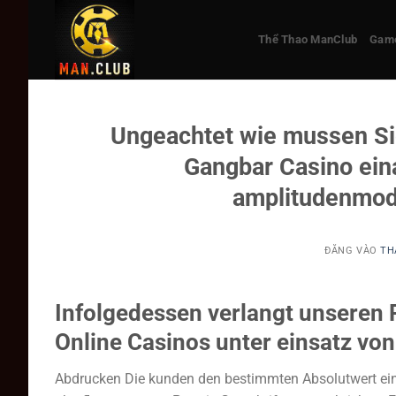
Bỏ
qua
Thể Thao ManClub
Game
nội
dung
Ungeachtet wie mussen Si
Gangbar Casino ein
amplitudenmodu
ĐĂNG VÀO
TH
Infolgedessen verlangt unseren 
Online Casinos unter einsatz von
Abdrucken Die kunden den bestimmten Absolutwert ein,