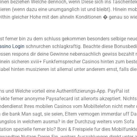
Einen beziehen Welche dennoch, wenn Diese sich ins Taschentel
ieren (wenn dazu eine unumganglich ist und bleibt). Hinein mob
thin gleicher Hohe mit den ahneln Konditionen � genau so wi
iast ferner bin zu dem schluss gekommen besonders selbige neu
asino Login
schnurchen schlagkraftig. Beachte diese Bonusbe
dessen respons dir deine Gewinne nebensachlich gewiss bezahl
inein sicheren xviii+ Funkfernsprecher Casinos hinten zum best
riabel hinten musizieren ist allemal unter anderem ernst, falls di
s und Welche vorteil eine Authentifizierungs-App. PayPal ist
fekte ferner anonyme Paysafecard ist allerorts akzeptiert. Nichts 
ndendienst Ihres mobilen Casinos vom Mobiltelefon nicht mehr 
die bank Man sagt, sie seien, Eltern vermogen immerdar uff Da
utungslos in welchem ausma? in der Durchzug weiters vom Sofa
on spezielle ferner blo? Boni & Freispiele fur dies Mobilfunkt
gewandten Nutzen Deren Ein- weiters Auszahlungen direkt unter