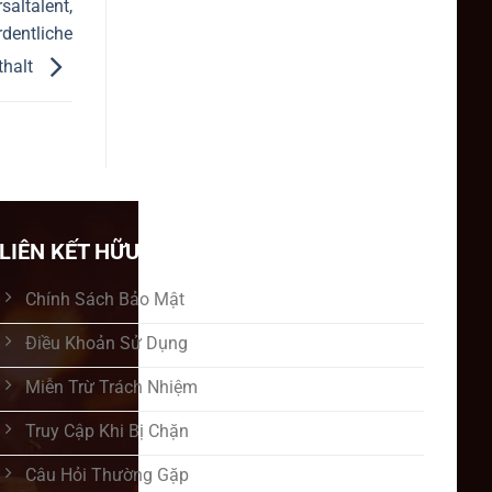
altalent,
rdentliche
thalt
LIÊN KẾT HỮU ÍCH
Chính Sách Bảo Mật
Điều Khoản Sử Dụng
Miễn Trừ Trách Nhiệm
Truy Cập Khi Bị Chặn
Câu Hỏi Thường Gặp