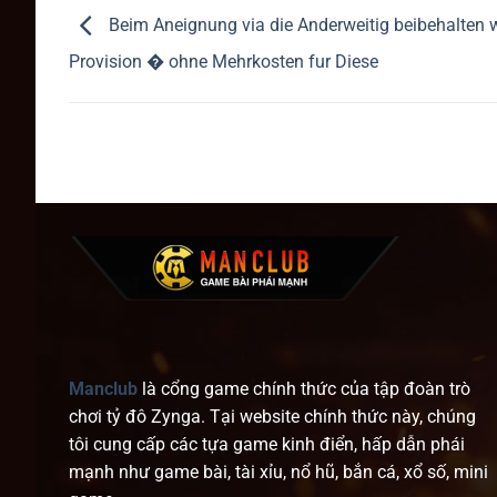
Beim Aneignung via die Anderweitig beibehalten w
Provision � ohne Mehrkosten fur Diese
Manclub
là cổng game chính thức của tập đoàn trò
chơi tỷ đô Zynga. Tại website chính thức này, chúng
tôi cung cấp các tựa game kinh điển, hấp dẫn phái
mạnh như game bài, tài xỉu, nổ hũ, bắn cá, xổ số, mini