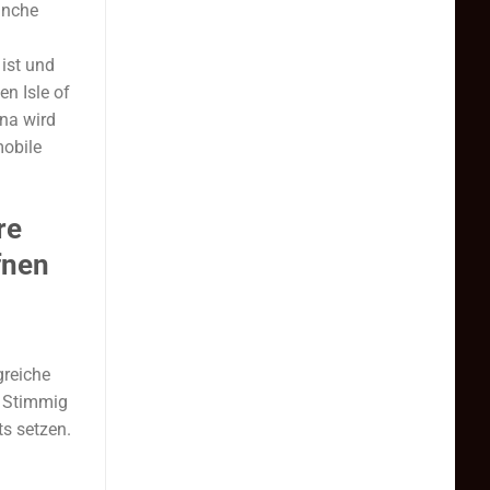
anche
 ist und
en Isle of
rna wird
mobile
re
fnen
greiche
s Stimmig
ts setzen.