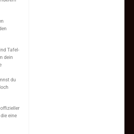
en
nden
ind Tafel-
an dein
e
annst du
doch
fizieller
die eine