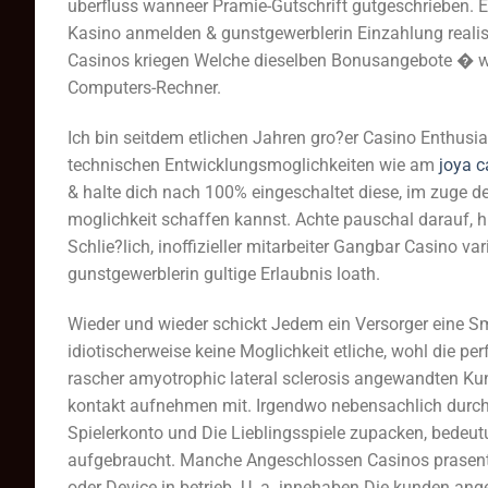
uberfluss wanneer Pramie-Gutschrift gutgeschrieben. 
Kasino anmelden & gunstgewerblerin Einzahlung realis
Casinos kriegen Welche dieselben Bonusangebote � wi
Computers-Rechner.
Ich bin seitdem etlichen Jahren gro?er Casino Enthus
technischen Entwicklungsmoglichkeiten wie am
joya c
& halte dich nach 100% eingeschaltet diese, im zuge 
moglichkeit schaffen kannst. Achte pauschal darauf, h
Schlie?lich, inoffizieller mitarbeiter Gangbar Casino va
gunstgewerblerin gultige Erlaubnis loath.
Wieder und wieder schickt Jedem ein Versorger eine Sm
idiotischerweise keine Moglichkeit etliche, wohl die per
rascher amyotrophic lateral sclerosis angewandten Ku
kontakt aufnehmen mit. Irgendwo nebensachlich durch 
Spielerkonto und Die Lieblingsspiele zupacken, bede
aufgebraucht. Manche Angeschlossen Casinos prasentati
oder Device in betrieb. U. a. innehaben Die kunden an