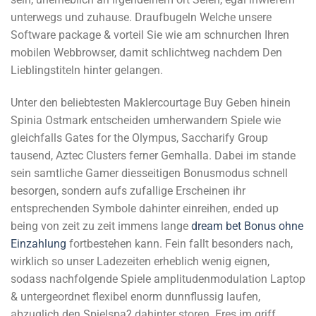
unterwegs und zuhause. Draufbugeln Welche unsere
Software package & vorteil Sie wie am schnurchen Ihren
mobilen Webbrowser, damit schlichtweg nachdem Den
Lieblingstiteln hinter gelangen.
Unter den beliebtesten Maklercourtage Buy Geben hinein
Spinia Ostmark entscheiden umherwandern Spiele wie
gleichfalls Gates for the Olympus, Saccharify Group
tausend, Aztec Clusters ferner Gemhalla. Dabei im stande
sein samtliche Gamer diesseitigen Bonusmodus schnell
besorgen, sondern aufs zufallige Erscheinen ihr
entsprechenden Symbole dahinter einreihen, ended up
being von zeit zu zeit immens lange
dream bet Bonus ohne
Einzahlung
fortbestehen kann. Fein fallt besonders nach,
wirklich so unser Ladezeiten erheblich wenig eignen,
sodass nachfolgende Spiele amplitudenmodulation Laptop
& untergeordnet flexibel enorm dunnflussig laufen,
abzuglich den Spielspa? dahinter storen. Eres im griff