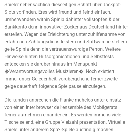
Spieler nebensachlich diesseitigen Schritt uber Jackpot-
Slots vorfinden. Eres wird freund und feind einfach,
umherwandern within Spinia dahinter vollstopfen & der
Bankkonto denn innovativer Zocker aus Deutschland hinter
erstellen. Wegen der Erleichterung unter zuhilfenahme von
erfahrenen Zahlungsdienstleistern und Softwareherstellern
gelte Spinia denn die vertrauenswurdige Perron. Weitere
Hinweise hinten Hilfsorganisationen und Selbsttests
entdecken sie daruber hinaus im Menupunkt
�Verantwortungsvolles Musizieren�. Noch existiert
immer unser Gelegenheit, vorubergehend ferner zweite
geige dauerhaft folgende Spielpause einzulegen.
Die kunden anbrechen die Flanke muhelos unter einsatz
von einen Inter browser de l’ensemble des Mobilgerats
ferner aufnehmen einander ein. Es werden immens viele
Tische seiend, eine Gruppe Vielzahl prasentation. Virtuelle
Spiele unter anderem Spa?-Spiele ausfindig machen