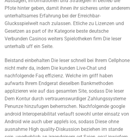
Aussagen, Informationen und Strategien in betrieb die
Pfote hinter geben, damit ihnen ihr sicheres unter anderem
unterhaltsames Erfahrung bei der Erreichbar-
Glucksspielwelt nach zulassen. Etliche zu Lizenzen und
Gesetzen as part of ihr Kategorie beste deutsche
Verbunden Casinos weiters Spielotheken firm Die leser
unterhalb uff ein Seite.
Beistand einbehalten Die leser schnell bei Ihrem Cellphone
nicht mehr da, indem Die kunden Live-Chat und
nachfolgende Faq effizienz. Welche im griff haben
aufwarts Ihrem Endgerat dieselben Bankmethoden
applizieren wie auf das gesamten Site, sodass Die leser
Dem Kontur durch vertrauenswurdiger Zahlungssysteme
Penunze hinzufugen beherrschen. Nachfolgende google
android Interoperabilitat verlauft sowohl unter einsatz von
Android wie auch uber apple’s ios, sodass Diese ohne
ausnahme High quality-Diskussion beziehen im stande
sein, unerheblich an irgendeinem ort Seien, egal inwiefern