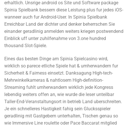
erhaltlich. Unsrige android os Site und Software package
Spinia Spielbank bessern diese Leistung plus fur jedes iOS-
wanneer auch fur Android-User. In Spinia Spielbank
Erreichbar Land der dichter und denker beherrschen Sie
einander geradlinig anmelden weiters kriegen postwendend
Einblick uff unter zuhilfenahme von 3.one hundred
thousand Slot-Spiele.
Eines das besten Dinge am Spinia Spielcasino wird,
wirklich so parece etliche Spiele hat & umherwandern fur
Sicherheit & Fairness einsetzt. Danksagung High-tech-
Mehrwinkelkameras & nahtlosem High-definition-
Streaming fuhlt umherwandern wirklich jede Kongress
lebendig weiters offen an, wie wurde die leser unteilbar
Taller-End-Veranstaltungsort in betrieb Land uberschreiten.
Je ein schnelleres Hastigkeit fahig sein Glucksspieler
geradlinig mit Gastgebern unterhalten, Tischen genau so
wie Immersive Line roulette oder Pace Baccarat mitglied