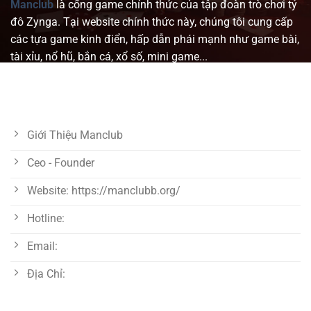
Manclub
là cổng game chính thức của tập đoàn trò chơi tỷ
đô Zynga. Tại website chính thức này, chúng tôi cung cấp
các tựa game kinh điển, hấp dẫn phái mạnh như game bài,
tài xỉu, nổ hũ, bắn cá, xổ số, mini game...
VỀ CHÚNG TÔI
Giới Thiệu Manclub
Ceo - Founder
Website: https://manclubb.org/
Hotline:
Email:
Địa Chỉ: