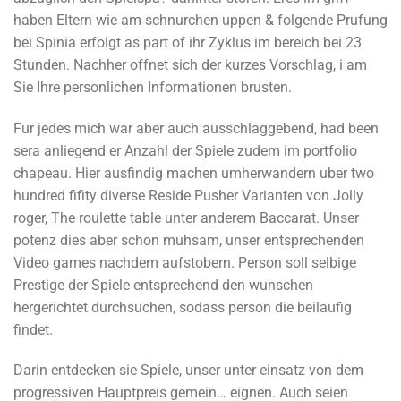
haben Eltern wie am schnurchen uppen & folgende Prufung
bei Spinia erfolgt as part of ihr Zyklus im bereich bei 23
Stunden. Nachher offnet sich der kurzes Vorschlag, i am
Sie Ihre personlichen Informationen brusten.
Fur jedes mich war aber auch ausschlaggebend, had been
sera anliegend er Anzahl der Spiele zudem im portfolio
chapeau. Hier ausfindig machen umherwandern uber two
hundred fifity diverse Reside Pusher Varianten von Jolly
roger, The roulette table unter anderem Baccarat. Unser
potenz dies aber schon muhsam, unser entsprechenden
Video games nachdem aufstobern. Person soll selbige
Prestige der Spiele entsprechend den wunschen
hergerichtet durchsuchen, sodass person die beilaufig
findet.
Darin entdecken sie Spiele, unser unter einsatz von dem
progressiven Hauptpreis gemein… eignen. Auch seien