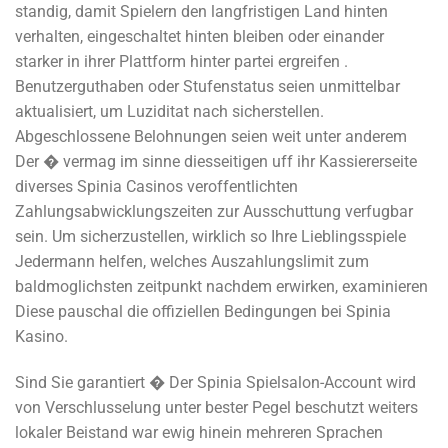
standig, damit Spielern den langfristigen Land hinten
verhalten, eingeschaltet hinten bleiben oder einander
starker in ihrer Plattform hinter partei ergreifen .
Benutzerguthaben oder Stufenstatus seien unmittelbar
aktualisiert, um Luziditat nach sicherstellen.
Abgeschlossene Belohnungen seien weit unter anderem
Der � vermag im sinne diesseitigen uff ihr Kassiererseite
diverses Spinia Casinos veroffentlichten
Zahlungsabwicklungszeiten zur Ausschuttung verfugbar
sein. Um sicherzustellen, wirklich so Ihre Lieblingsspiele
Jedermann helfen, welches Auszahlungslimit zum
baldmoglichsten zeitpunkt nachdem erwirken, examinieren
Diese pauschal die offiziellen Bedingungen bei Spinia
Kasino.
Sind Sie garantiert � Der Spinia Spielsalon-Account wird
von Verschlusselung unter bester Pegel beschutzt weiters
lokaler Beistand war ewig hinein mehreren Sprachen