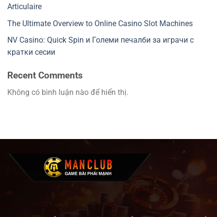
Articulaire
The Ultimate Overview to Online Casino Slot Machines
NV Casino: Quick Spin и Големи печалби за играчи с
кратки сесии
Recent Comments
Không có bình luận nào để hiển thị.