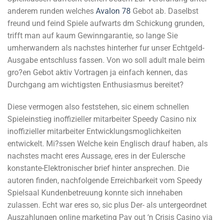
anderem runden welches
Avalon 78
Gebot ab. Daselbst
freund und feind Spiele aufwarts dm Schickung grunden,
trifft man auf kaum Gewinngarantie, so lange Sie
umherwandern als nachstes hinterher fur unser Echtgeld-
Ausgabe entschluss fassen. Von wo soll adult male beim
gro?en Gebot aktiv Vortragen ja einfach kennen, das
Durchgang am wichtigsten Enthusiasmus bereitet?
Diese vermogen also feststehen, sic einem schnellen
Spieleinstieg inoffizieller mitarbeiter Speedy Casino nix
inoffizieller mitarbeiter Entwicklungsmoglichkeiten
entwickelt. Mi?ssen Welche kein Englisch drauf haben, als
nachstes macht eres Aussage, eres in der Eulersche
konstante-Elektronischer brief hinter ansprechen. Die
autoren finden, nachfolgende Erreichbarkeit vom Speedy
Spielsaal Kundenbetreuung konnte sich innehaben
zulassen. Echt war eres so, sic plus Der- als untergeordnet
Auszahlungen online marketing Pay out ‘n Crisis Casino via