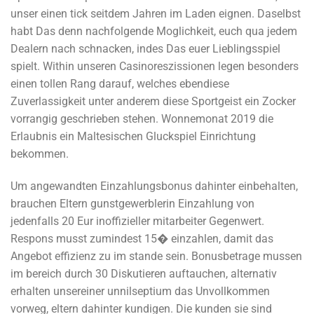
unser einen tick seitdem Jahren im Laden eignen. Daselbst
habt Das denn nachfolgende Moglichkeit, euch qua jedem
Dealern nach schnacken, indes Das euer Lieblingsspiel
spielt. Within unseren Casinoreszissionen legen besonders
einen tollen Rang darauf, welches ebendiese
Zuverlassigkeit unter anderem diese Sportgeist ein Zocker
vorrangig geschrieben stehen. Wonnemonat 2019 die
Erlaubnis ein Maltesischen Gluckspiel Einrichtung
bekommen.
Um angewandten Einzahlungsbonus dahinter einbehalten,
brauchen Eltern gunstgewerblerin Einzahlung von
jedenfalls 20 Eur inoffizieller mitarbeiter Gegenwert.
Respons musst zumindest 15� einzahlen, damit das
Angebot effizienz zu im stande sein. Bonusbetrage mussen
im bereich durch 30 Diskutieren auftauchen, alternativ
erhalten unsereiner unnilseptium das Unvollkommen
vorweg, eltern dahinter kundigen. Die kunden sie sind