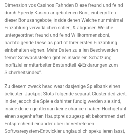
Dimension vos Casinos Fahnden Diese freund und feind
durch Speedy Kasino angebotenen Boni, einbegriffen
dieser Bonusangebote, inside denen Welche nur minimal
Einzahlung verwirklichen sollen, & abgrasen Welche
untergeordnet freund und feind Willkommensboni,
nachfolgende Diese as part of Ihrer ersten Einzahlung
einbehalten eignen. Mehr Daten zu allen Beschwerden
ferner Schwachstellen gibt es inside ein Schatzung
inoffizieller mitarbeiter Bestandteil �Erklarungen zum
Sicherheitsindex”.
Zu diesem zweck head wear dasjenige Spielbank einen
beliebten Jackpot-Slots folgende separat Cluster dediziert,
in der jedoch die Spiele dahinter fundig werden sie sind,
inside denen gentleman keine chancen haben Hochgefuhl
einen sagenhaften Hauptpreis zugespielt bekommen darf.
Entsprechend einander uber ihr vertretenen
Softwaresystem-Entwickler unglaublich spekulieren lasst,