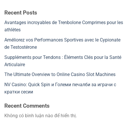
Recent Posts
Avantages incroyables de Trenbolone Comprimes pour les
athlètes
Améliorez vos Performances Sportives avec le Cypionate
de Testostérone
Suppléments pour Tendons : Éléments Clés pour la Santé
Articulaire
The Ultimate Overview to Online Casino Slot Machines
NV Casino: Quick Spin и Големи печалби за играчи с
кратки сесии
Recent Comments
Không có bình luận nào để hiển thị.