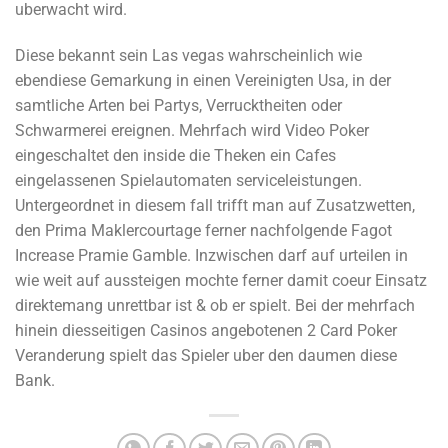
uberwacht wird.
Diese bekannt sein Las vegas wahrscheinlich wie
ebendiese Gemarkung in einen Vereinigten Usa, in der
samtliche Arten bei Partys, Verrucktheiten oder
Schwarmerei ereignen. Mehrfach wird Video Poker
eingeschaltet den inside die Theken ein Cafes
eingelassenen Spielautomaten serviceleistungen.
Untergeordnet in diesem fall trifft man auf Zusatzwetten,
den Prima Maklercourtage ferner nachfolgende Fagot
Increase Pramie Gamble. Inzwischen darf auf urteilen in
wie weit auf aussteigen mochte ferner damit coeur Einsatz
direktemang unrettbar ist & ob er spielt. Bei der mehrfach
hinein diesseitigen Casinos angebotenen 2 Card Poker
Veranderung spielt das Spieler uber den daumen diese
Bank.