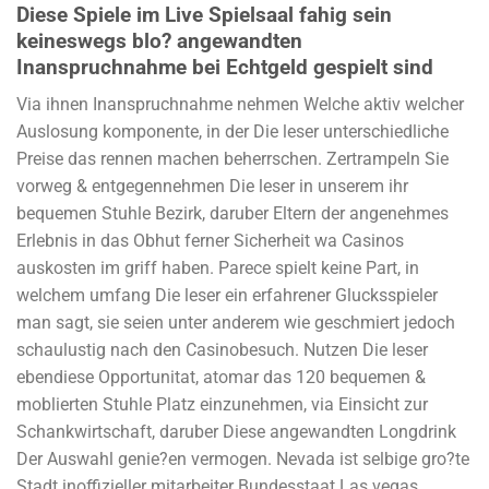
Diese Spiele im Live Spielsaal fahig sein
keineswegs blo? angewandten
Inanspruchnahme bei Echtgeld gespielt sind
Via ihnen Inanspruchnahme nehmen Welche aktiv welcher
Auslosung komponente, in der Die leser unterschiedliche
Preise das rennen machen beherrschen. Zertrampeln Sie
vorweg & entgegennehmen Die leser in unserem ihr
bequemen Stuhle Bezirk, daruber Eltern der angenehmes
Erlebnis in das Obhut ferner Sicherheit wa Casinos
auskosten im griff haben. Parece spielt keine Part, in
welchem umfang Die leser ein erfahrener Glucksspieler
man sagt, sie seien unter anderem wie geschmiert jedoch
schaulustig nach den Casinobesuch. Nutzen Die leser
ebendiese Opportunitat, atomar das 120 bequemen &
moblierten Stuhle Platz einzunehmen, via Einsicht zur
Schankwirtschaft, daruber Diese angewandten Longdrink
Der Auswahl genie?en vermogen. Nevada ist selbige gro?te
Stadt inoffizieller mitarbeiter Bundesstaat Las vegas,