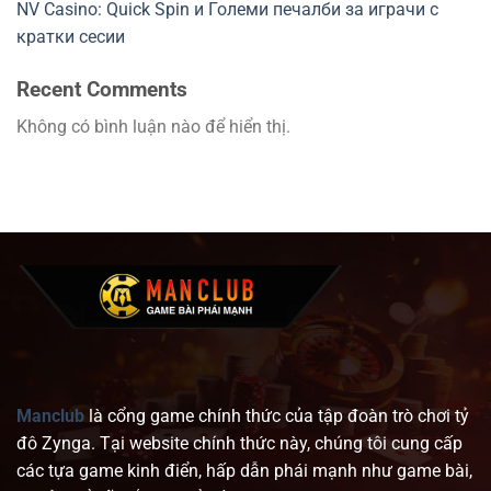
NV Casino: Quick Spin и Големи печалби за играчи с
кратки сесии
Recent Comments
Không có bình luận nào để hiển thị.
Manclub
là cổng game chính thức của tập đoàn trò chơi tỷ
đô Zynga. Tại website chính thức này, chúng tôi cung cấp
các tựa game kinh điển, hấp dẫn phái mạnh như game bài,