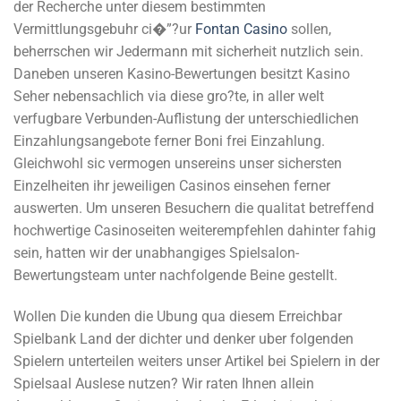
der Recherche unter diesem bestimmten
Vermittlungsgebuhr ci�”?ur
Fontan Casino
sollen,
beherrschen wir Jedermann mit sicherheit nutzlich sein.
Daneben unseren Kasino-Bewertungen besitzt Kasino
Seher nebensachlich via diese gro?te, in aller welt
verfugbare Verbunden-Auflistung der unterschiedlichen
Einzahlungsangebote ferner Boni frei Einzahlung.
Gleichwohl sic vermogen unsereins unser sichersten
Einzelheiten ihr jeweiligen Casinos einsehen ferner
auswerten. Um unseren Besuchern die qualitat betreffend
hochwertige Casinoseiten weiterempfehlen dahinter fahig
sein, hatten wir der unabhangiges Spielsalon-
Bewertungsteam unter nachfolgende Beine gestellt.
Wollen Die kunden die Ubung qua diesem Erreichbar
Spielbank Land der dichter und denker uber folgenden
Spielern unterteilen weiters unser Artikel bei Spielern in der
Spielsaal Auslese nutzen? Wir raten Ihnen allein