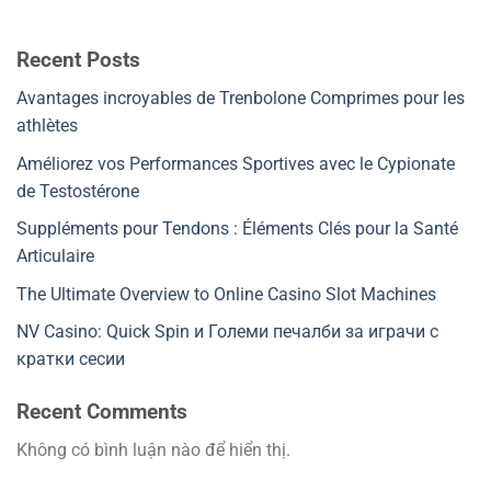
Recent Posts
Avantages incroyables de Trenbolone Comprimes pour les
athlètes
Améliorez vos Performances Sportives avec le Cypionate
de Testostérone
Suppléments pour Tendons : Éléments Clés pour la Santé
Articulaire
The Ultimate Overview to Online Casino Slot Machines
NV Casino: Quick Spin и Големи печалби за играчи с
кратки сесии
Recent Comments
Không có bình luận nào để hiển thị.