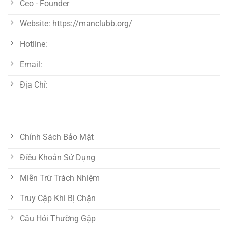
Ceo - Founder
Website: https://manclubb.org/
Hotline:
Email:
Địa Chỉ:
LIÊN KẾT HỮU ÍCH
Chính Sách Bảo Mật
Điều Khoản Sử Dụng
Miễn Trừ Trách Nhiệm
Truy Cập Khi Bị Chặn
Câu Hỏi Thường Gặp