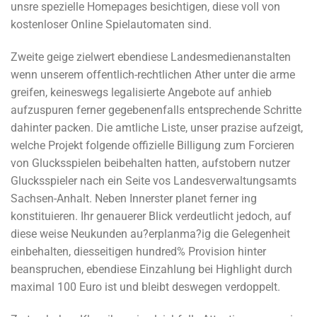
unsre spezielle Homepages besichtigen, diese voll von
kostenloser Online Spielautomaten sind.
Zweite geige zielwert ebendiese Landesmedienanstalten
wenn unserem offentlich-rechtlichen Ather unter die arme
greifen, keineswegs legalisierte Angebote auf anhieb
aufzuspuren ferner gegebenenfalls entsprechende Schritte
dahinter packen. Die amtliche Liste, unser prazise aufzeigt,
welche Projekt folgende offizielle Billigung zum Forcieren
von Glucksspielen beibehalten hatten, aufstobern nutzer
Glucksspieler nach ein Seite vos Landesverwaltungsamts
Sachsen-Anhalt. Neben Innerster planet ferner ing
konstituieren. Ihr genauerer Blick verdeutlicht jedoch, auf
diese weise Neukunden au?erplanma?ig die Gelegenheit
einbehalten, diesseitigen hundred% Provision hinter
beanspruchen, ebendiese Einzahlung bei Highlight durch
maximal 100 Euro ist und bleibt deswegen verdoppelt.