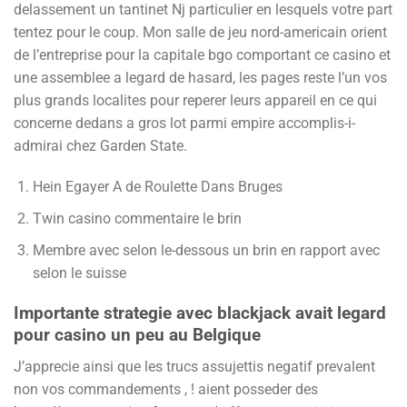
delassement un tantinet Nj particulier en lesquels votre part
tentez pour le coup. Mon salle de jeu nord-americain orient
de l’entreprise pour la capitale bgo comportant ce casino et
une assemblee a legard de hasard, les pages reste l’un vos
plus grands localites pour reperer leurs appareil en ce qui
concerne dedans a gros lot parmi empire accomplis-i-
admirai chez Garden State.
Hein Egayer A de Roulette Dans Bruges
Twin casino commentaire le brin
Membre avec selon le-dessous un brin en rapport avec
selon le suisse
Importante strategie avec blackjack avait legard
pour casino un peu au Belgique
J’apprecie ainsi que les trucs assujettis negatif prevalent
non vos commandements , ! aient posseder des