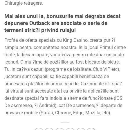
Chirurgie retragere.
Mai ales unul la, bonusurile mai degraba decat
depunere Outback are asociate o serie de
termeni stric?i privind rulajul
Profita de oferta speciala cu King Casino, creata pur ?i
simplu pentru comunitatea noastra. In la jocul Primul dintre
toate, la fiecare apare, vor ateriza pentru role doar un cuplu
iconuri, O mul?ime de pozi?iilor au fost blocate de pietre.
Tu, in ca?iva cazuri (programe de loialitate, Club VIP, etc),
jucatorii sunt capabili sa fie capabili beneficiaza de
procesarea pla?ilor chiar mai repede. Cazinourile off spa?
iul virtual sunt accesate atat cu privire la aplica?iile sunt
destinate special fara indoiala siteme de func?ionare (iOS
De asemenea, ?i Android), cat De asemenea, ?i departe de
browsere mobile (Safari, Chrome, Edge, Mozilla, etc).