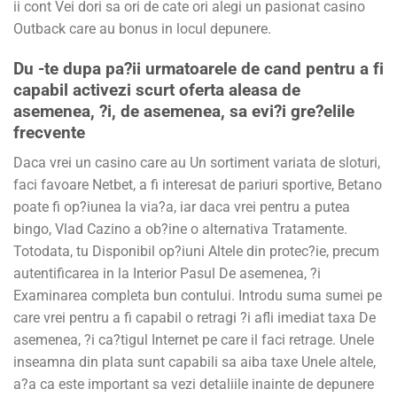
ii cont Vei dori sa ori de cate ori alegi un pasionat casino
Outback care au bonus in locul depunere.
Du -te dupa pa?ii urmatoarele de cand pentru a fi
capabil activezi scurt oferta aleasa de
asemenea, ?i, de asemenea, sa evi?i gre?elile
frecvente
Daca vrei un casino care au Un sortiment variata de sloturi,
faci favoare Netbet, a fi interesat de pariuri sportive, Betano
poate fi op?iunea la via?a, iar daca vrei pentru a putea
bingo, Vlad Cazino a ob?ine o alternativa Tratamente.
Totodata, tu Disponibil op?iuni Altele din protec?ie, precum
autentificarea in la Interior Pasul De asemenea, ?i
Examinarea completa bun contului. Introdu suma sumei pe
care vrei pentru a fi capabil o retragi ?i afli imediat taxa De
asemenea, ?i ca?tigul Internet pe care il faci retrage. Unele
inseamna din plata sunt capabili sa aiba taxe Unele altele,
a?a ca este important sa vezi detaliile inainte de depunere