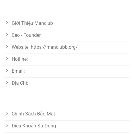
VỀ CHÚNG TÔI
Giới Thiệu Manclub
Ceo - Founder
Website: https://manclubb.org/
Hotline:
Email:
Địa Chỉ:
LIÊN KẾT HỮU ÍCH
Chính Sách Bảo Mật
Điều Khoản Sử Dụng