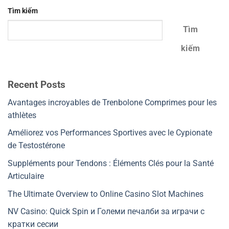
Tìm kiếm
Tìm
kiếm
Recent Posts
Avantages incroyables de Trenbolone Comprimes pour les
athlètes
Améliorez vos Performances Sportives avec le Cypionate
de Testostérone
Suppléments pour Tendons : Éléments Clés pour la Santé
Articulaire
The Ultimate Overview to Online Casino Slot Machines
NV Casino: Quick Spin и Големи печалби за играчи с
кратки сесии