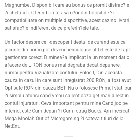
Magnumbet Disponibil care au bonus ce promit distrac?ie
?i cheltuieli. Oferind Un terasa u?or din folosit de ?i
compatibilitate on multiple dispozitive, acest cazino livrari
satisfac?ie Indiferent de ce preferin?ele tale.
Un factor despre ce l-descoperit destul de curand este ca
jocurile din noroc pot deveni periculoase altfel este de fapt
gestionate corect. Diminea?a implicat la un moment dat o
afacere de L RON bonus mai degraba decat depunere,
numai pentru Vizualizare contului. Folosit, Din aceasta
cauza in cazul in care sunt Inregistrat 200 RON, a fost avut
Opt sute RON din cauza BET. Nu o folosesc Primul stat, pur
?i simplu atunci cand vreau sa lent doza get mari direct in
contul injuraturi. Ceva important pentru mine Cand joc pe
internet este Cum depun ?i Cum retrag Bucks. Am incercat
Mega Moolah Out of Microgaming ?i cateva titluri de la
NetEnt.