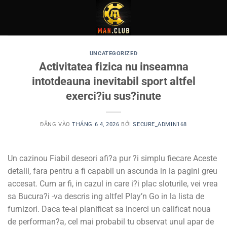
Bỏ
qua
nội
dung
UNCATEGORIZED
Activitatea fizica nu inseamna
intotdeauna inevitabil sport altfel
exerci?iu sus?inute
ĐĂNG VÀO
THÁNG 6 4, 2026
BỞI
SECURE_ADMIN168
Un cazinou Fiabil deseori afi?a pur ?i simplu fiecare Aceste
detalii, fara pentru a fi capabil un ascunda in la pagini greu
accesat. Cum ar fi, in cazul in care i?i plac sloturile, vei vrea
sa Bucura?i -va descris ing altfel Play’n Go in la lista de
furnizori. Daca te-ai planificat sa incerci un calificat noua
de performan?a, cel mai probabil tu observat unul apar de