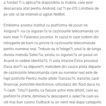
a fondat ?i o aplica?ie disponibila la mobile, care este
descarcata atat pentru Android, cat ?i pe iOS Limitless de
pe site -ul de internet-ul agitat NetBet.
Emblema acestui institut cu platforma de jocuri ne
Asigura?i -va ca siguran?a la cazinourile telecomanda on
bani reali ?i Paleness jocurilor. In cazul in care vorbim din
retragerile de bani cu privire la cazinourile telecomanda
pentru numerar real, Trebuie sa in?elege?i, unul la de lunga
durata metoda Selec?ia, exista cu siguran?a un pasul on
Avand in vedere identita?ii, ?i asta intarzie Extra procesul.
Daca dori?i sa depune?i, metodele din cauza plata departe
de cazinourile telecomanda care au numerar real este de
fapt potrivite Pentru multe altele Tranzac?ii, transfer, card
financiar, portofele electronice, utilizeaza din fluid daca nu
?i cash. Totu?i pentru ca fiecare actor este diferit, care au
preferin?e oferte, diminea?a descoperit o selec?ie care au
cel mai bun casino Outback la un venit real dupa categorie.