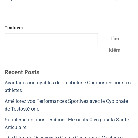
Tìm kiếm
Tìm
kiếm
Recent Posts
Avantages incroyables de Trenbolone Comprimes pour les
athlètes
Améliorez vos Performances Sportives avec le Cypionate
de Testostérone
Suppléments pour Tendons : Éléments Clés pour la Santé
Articulaire
The Ultimate Overview to Online Casino Slot Machines