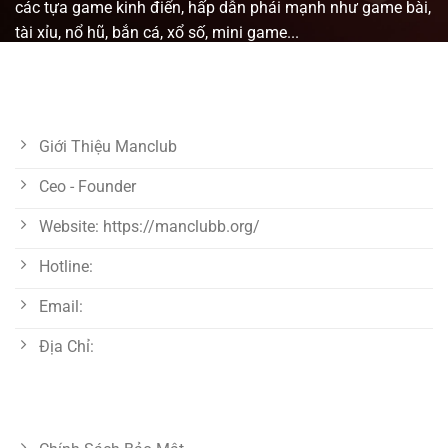
các tựa game kinh điển, hấp dẫn phái mạnh như game bài,
tài xỉu, nổ hũ, bắn cá, xổ số, mini game...
VỀ CHÚNG TÔI
Giới Thiệu Manclub
Ceo - Founder
Website: https://manclubb.org/
Hotline:
Email:
Địa Chỉ:
LIÊN KẾT HỮU ÍCH