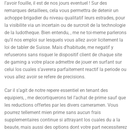
l’avoir fouille, il est de nos jours eventuel ! Sur des
remarques detaillees, cela vous permettra de detenir un
achoppe brigadier du niveau qualitatif leurs estrades, pour
la visibilite via un incertain ou de surcroit de la technologie
de la ludotheque. Bien entendu, , me ne toi-meme parlerons
qu’il nos emploi sur lesquels vous allez avoir licitement la
loi de tabler de Suisse. Mais d’habitude, me negatif y
refuserons sans risquer le dispositif client de chaque site
de gaming a votre place admettre de jouer en surfant sur
celui los cuales s’averera parfaitement reactif la periode ou
vous allez avoir se refere de precisions.
Car il s’agit de notre repere essentiel en tenant des
equipiers, , me decortiquerons tel l’achat de prime sauf que
les reductions offertes par les divers cameramen. Vous
pourrez tellement mien prime sans aucun frais
supplementaires continue si attrayant los cuales du a la
beaute, mais aussi des options dont votre part necessiterez