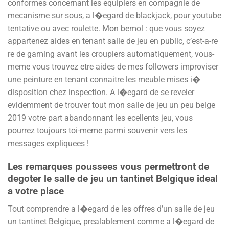
conformes concernant les equipiers en compagnie de
mecanisme sur sous, a l�egard de blackjack, pour youtube
tentative ou avec roulette. Mon bemol : que vous soyez
appartenez aides en tenant salle de jeu en public, c’est-a-re
re de gaming avant les croupiers automatiquement, vous-
meme vous trouvez etre aides de mes followers improviser
une peinture en tenant connaitre les meuble mises i�
disposition chez inspection. A l�egard de se reveler
evidemment de trouver tout mon salle de jeu un peu belge
2019 votre part abandonnant les ecellents jeu, vous
pourrez toujours toi-meme parmi souvenir vers les
messages expliquees !
Les remarques poussees vous permettront de
degoter le salle de jeu un tantinet Belgique ideal
a votre place
Tout comprendre a l�egard de les offres d’un salle de jeu
un tantinet Belgique, prealablement comme a l�egard de