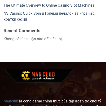
The Ultimate Overview to Online Casino Slot Machines
NV Casino: Quick Spin и Големи печалби за играчи с
кратки сесии
Recent Comments
Không có bình luận nào để hiển thị.
Manclub
là cổng game chính thức của tập đoàn trò chơi tỷ