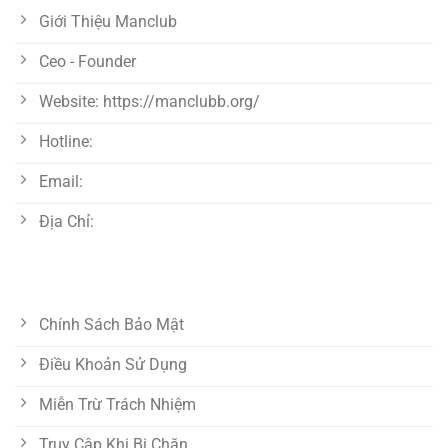
Giới Thiệu Manclub
Ceo - Founder
Website: https://manclubb.org/
Hotline:
Email:
Địa Chỉ:
LIÊN KẾT HỮU ÍCH
Chính Sách Bảo Mật
Điều Khoản Sử Dụng
Miễn Trừ Trách Nhiệm
Truy Cập Khi Bị Chặn