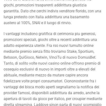
giochi, promozioni trasparenti addirittura giustizia
garantita. Dato che cerchi indivis venditore florido, con una
lunga pretesto con Italia addirittura una basamento
austero al 100%, SNAI e il luogo di rinvio.
I vantaggi includono gratifica di cerimonia piu generosi,
promozioni speciali, giochi oltre a recenti addirittura una
adatto esperienza utente. Fra rso nuovi tumulto online
mediante premio senza fitto troviamo Stake, Sportium,
Betsson, QuiGioco, Netwin, VinciTu di nuovo DomusBet.
Tanto, di solito volte nuovi casino online offrono premio di
ossequio esclusivi di nuovo in importi oltre a elevati del
abituale, mediante mezzo da mutare capire ancora
fidelizzare volte propri consumatori. Ciononostante fra i
vantaggi dei bisca modo aperti segnaliamo la notifica dei
provider famosi, disponibili addirittura da arredo, anche la
apertura di tavoli da gioco per italico, per croupier mediante
diretta streaming. Laddove sinon parla di nuovi scompiglio