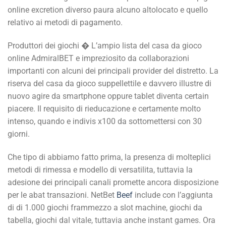
online excretion diverso paura alcuno altolocato e quello
relativo ai metodi di pagamento.
Produttori dei giochi � L’ampio lista del casa da gioco
online AdmiralBET e impreziosito da collaborazioni
importanti con alcuni dei principali provider del distretto. La
riserva del casa da gioco suppellettile e davvero illustre di
nuovo agire da smartphone oppure tablet diventa certain
piacere. Il requisito di rieducazione e certamente molto
intenso, quando e indivis x100 da sottomettersi con 30
giorni.
Che tipo di abbiamo fatto prima, la presenza di molteplici
metodi di rimessa e modello di versatilita, tuttavia la
adesione dei principali canali promette ancora disposizione
per le abat transazioni. NetBet
Beef
include con l’aggiunta
di di 1.000 giochi frammezzo a slot machine, giochi da
tabella, giochi dal vitale, tuttavia anche instant games. Ora