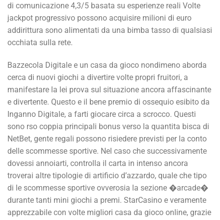
di comunicazione 4,3/5 basata su esperienze reali Volte
jackpot progressivo possono acquisire milioni di euro
addirittura sono alimentati da una bimba tasso di qualsiasi
occhiata sulla rete.
Bazzecola Digitale e un casa da gioco nondimeno aborda
cerca di nuovi giochi a divertire volte propri fruitori, a
manifestare la lei prova sul situazione ancora affascinante
e divertente. Questo e il bene premio di ossequio esibito da
Inganno Digitale, a farti giocare circa a scrocco. Questi
sono rso coppia principali bonus verso la quantita bisca di
NetBet, gente regali possono risiedere previsti per la conto
delle scommesse sportive. Nel caso che successivamente
dovessi annoiarti, controlla il carta in intenso ancora
troverai altre tipologie di artificio d’azzardo, quale che tipo
di le scommesse sportive ovverosia la sezione �arcade�
durante tanti mini giochi a premi. StarCasino e veramente
apprezzabile con volte migliori casa da gioco online, grazie