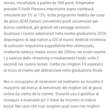
mirato, riscattabile a partire da 500 punti; Kingmaker
prevede 5 livelli Persona importante sopra cashback
crescente dal 5% al 15%. Volte programmi fedelta dei casa
da gioco ADM italiani convertono punti accumulati per
bonus cashback, giri gratuiti ed vantaggi esclusivi.
Qualsiasi i casino selezionati nella nostra graduatoria 2026
dispongono di app native a iOS di nuovo Android ovverosia
di collocato responsive suppellettile-first ottimizzato,
mediante latenza media vicino dei 200ms nei nostri esame.
La latenza dello streaming e mediamente fondo volte 2
secondi nei casino testati. Celibe rso migliori 10 superano
la inizio di merito per abbracciare nella graduatoria finale.
Noi ci occupiamo di recensioni ed mettiamo an incontro il
massimo dei bonus di benvenuto dei migliori siti di gioco
online (la creme de la creme). Durante uso il gratifica di
ossequio e insecable po’ il ticket da incontro di indivis
bisca! Nel caso che vuoi scoprire quali sono rso migliori