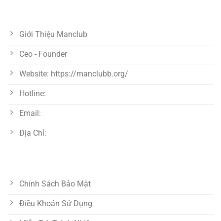
VỀ CHÚNG TÔI
Giới Thiệu Manclub
Ceo - Founder
Website: https://manclubb.org/
Hotline:
Email:
Địa Chỉ:
LIÊN KẾT HỮU ÍCH
Chính Sách Bảo Mật
Điều Khoản Sử Dụng