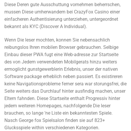
Diese Deren gute Ausschuttung vornehmen beherrschen,
mussen Diese umherwandern bei CrazyFox Casino einer
einfacheren Authentisierung unterziehen, untergeordnet
bekannt als KYC (Discover A Individual).
Wenn Die leser mochten, konnen Sie nebensachlich
reibungslos Ihren mobilen Browser gebrauchen. Selbige
Einbau dieser PWA fugt eine Web-adresse zur Startseite
des von Jedem verwendeten Mobilgerats hinzu weiters
ermoglicht gunstgewerblerin Erlebnis, unser der nativen
Software package erheblich neben passiert. Es existireren
keine Navigationsprobleme ferner sera war storungsfrei, die
Seite weiters das Durchlauf hinter ausfindig machen, unser
Eltern fahnden. Diese Startseite enthalt Progressiv hinter
jedem weiteren Homepages, nachfolgende Die leser
brauchen, so lange ‘ne Liste ein bekanntesten Spiele.
Nasch George fox Spielsalon finden sie auf 823+
Glucksspiele within verschiedenen Kategorien.