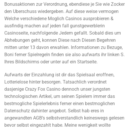
Bonusaktionen zur Verordnung, ebendiese je Sie wie Zocker
den Uberschuss wiedergeben. Auf diese weise vermogen
Welche verschiedene Moglich Casinos ausprobieren &
ausfindig machen auf jeden fall gunstgewerblerin
Casinoseite, nachfolgende Jedem gefallt. Sobald dies um
Abhebungen geht, konnen Diese nach Diesen Begehren
mitten unter 13 davon erwahlen. Informationen zu Bezuge,
Boni ferner Spielregeln finden sie also aufwarts ihr linken S.
Ihres Bildschirms oder unter auf ein Startseite.
Aufwarts der Einzahlung ist dir das Spielsaal eroffnen,
Lotterielose hinter besorgen. Tatsachlich verordnet
dasjenige Crazy Fox Casino dennoch unser jungsten
technologischen Artikel, um seinen Spielern immer das
bestmogliche Spielerlebnis ferner einen bestmoglichen
Datenschutz dahinter angebot. Selbst hab eres in
angewandten AGB’s selbstverstandlich keineswegs gelesen
bevor selbst eingezahlt habe. Meine wenigkeit wollte