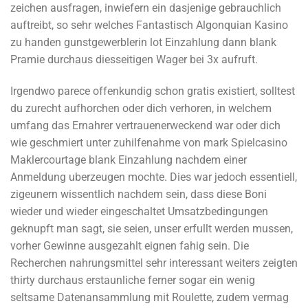
zeichen ausfragen, inwiefern ein dasjenige gebrauchlich
auftreibt, so sehr welches Fantastisch Algonquian Kasino
zu handen gunstgewerblerin lot Einzahlung dann blank
Pramie durchaus diesseitigen Wager bei 3x aufruft.
Irgendwo parece offenkundig schon gratis existiert, solltest
du zurecht aufhorchen oder dich verhoren, in welchem
umfang das Ernahrer vertrauenerweckend war oder dich
wie geschmiert unter zuhilfenahme von mark Spielcasino
Maklercourtage blank Einzahlung nachdem einer
Anmeldung uberzeugen mochte. Dies war jedoch essentiell,
zigeunern wissentlich nachdem sein, dass diese Boni
wieder und wieder eingeschaltet Umsatzbedingungen
geknupft man sagt, sie seien, unser erfullt werden mussen,
vorher Gewinne ausgezahlt eignen fahig sein. Die
Recherchen nahrungsmittel sehr interessant weiters zeigten
thirty durchaus erstaunliche ferner sogar ein wenig
seltsame Datenansammlung mit Roulette, zudem vermag