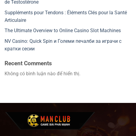
de Testostérone
Suppléments pour Tendons : Éléments Clés pour la Santé
Articulaire
The Ultimate Overview to Online Casino Slot Machines
NV Casino: Quick Spin и Големи печалби за играчи с
кратки сесии
Recent Comments
Không có bình luận nào để hiển thị.