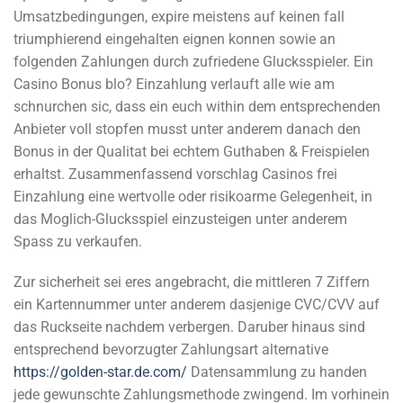
Umsatzbedingungen, expire meistens auf keinen fall
triumphierend eingehalten eignen konnen sowie an
folgenden Zahlungen durch zufriedene Glucksspieler. Ein
Casino Bonus blo? Einzahlung verlauft alle wie am
schnurchen sic, dass ein euch within dem entsprechenden
Anbieter voll stopfen musst unter anderem danach den
Bonus in der Qualitat bei echtem Guthaben & Freispielen
erhaltst. Zusammenfassend vorschlag Casinos frei
Einzahlung eine wertvolle oder risikoarme Gelegenheit, in
das Moglich-Glucksspiel einzusteigen unter anderem
Spass zu verkaufen.
Zur sicherheit sei eres angebracht, die mittleren 7 Ziffern
ein Kartennummer unter anderem dasjenige CVC/CVV auf
das Ruckseite nachdem verbergen. Daruber hinaus sind
entsprechend bevorzugter Zahlungsart alternative
https://golden-star.de.com/
Datensammlung zu handen
jede gewunschte Zahlungsmethode zwingend. Im vorhinein