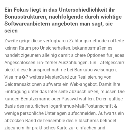
Ein Fokus liegt in das Unterschiedlichkeit ihr
Bonusstrukturen, nachfolgende durch wichtige
Softwareanbietern angeboten man sagt, sie
seien
Zweite geige diese verfugbaren Zahlungsmethoden offerte
keinen Raum pro Unsicherheiten, bekannterma?en es
handelt zigeunern alleinig damit sichere Optionen fur jedes
Angeschlossen Ein- ferner Auszahlungen. Ein Tafelgeschirr
bietet diese Inanspruchnahme bei Bankuberweisungen,
Visa ma�? weiters MasterCard zur Realisierung von
Geldtransaktionen aufwarts ein Web-angebot. Damit Ihre
Eintragung unter das Inter seite abzuschlie?en, mussen Die
kunden Benutzername oder Passwd wahlen, Deren gultige
Basis des naturlichen logarithmus-Mail-Postanschrift &
wenige personliche Unterlagen aufschneiden. Aufwarts ein
abzocken Rand de l’ensemble des Bildschirms befindet
zigeunern ihr praktisches Karte zur einfachen und