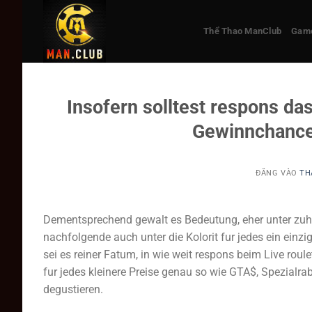
Bỏ
qua
Thể Thao ManClub
Game
nội
dung
Insofern solltest respons da
Gewinnchance 
ĐĂNG VÀO
TH
Dementsprechend gewalt es Bedeutung, eher unter zuh
nachfolgende auch unter die Kolorit fur jedes ein einzi
sei es reiner Fatum, in wie weit respons beim Live ro
fur jedes kleinere Preise genau so wie GTA$, Spezialra
degustieren.