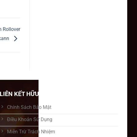
n Rollover
 kann
LIÊN KẾT HỮU ÍCH
Chính Sách Bảo Mật
Điều Khoản Sử Dụng
Miễn Trừ Trách Nhiệm