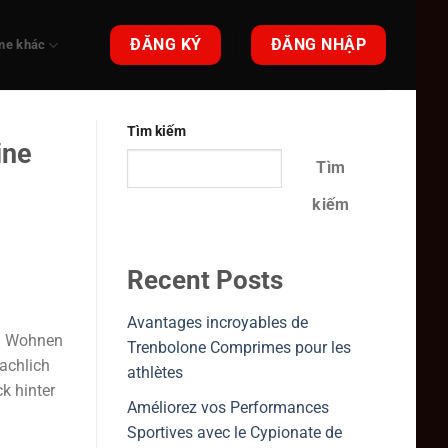
ĐĂNG KÝ
ĐĂNG NHẬP
me khác
Tìm kiếm
ine
Tìm
kiếm
Recent Posts
Avantages incroyables de
ten Wohnen
Trenbolone Comprimes pour les
achlich
athlètes
k hinter
Améliorez vos Performances
Sportives avec le Cypionate de