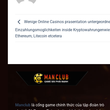
Wenige Online Casinos prasentation untergeordne
Einzahlungsmoglichkeiten inside Kryptowahrungenwie 
Ethereum, Litecoin etcetera
Manclub
là cổng game chính thức của tập đoàn trò