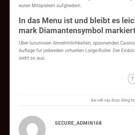
euren Mitspielern aufgliedern.
In das Menu ist und bleibt es lei
mark Diamantensymbol markiert
Uber luxuriosen Annehmlichkeiten, spannenden Casino
Auflage fur jedweden virtuellen Large-Roller. Der Einbl
sieht so aus.
Bài viết này được đăng tr
SECURE_ADMIN168