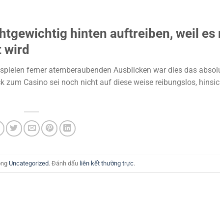
chtgewichtig hinten auftreiben, weil es
 wird
spielen ferner atemberaubenden Ausblicken war dies das absol
ick zum Casino sei noch nicht auf diese weise reibungslos, hinsic
ong
Uncategorized
. Đánh dấu
liên kết thường trực
.