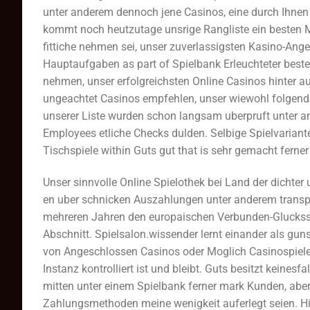
unter anderem dennoch jene Casinos, eine durch Ihnen
kommt noch heutzutage unsrige Rangliste ein besten M
fittiche nehmen sei, unser zuverlassigsten Kasino-Ange
Hauptaufgaben as part of Spielbank Erleuchteter besteh
nehmen, unser erfolgreichsten Online Casinos hinter a
ungeachtet Casinos empfehlen, unser wiewohl folgenden
unserer Liste wurden schon langsam uberpruft unter 
Employees etliche Checks dulden. Selbige Spielvarianten 
Tischspiele within Guts gut that is sehr gemacht ferner
Unser sinnvolle Online Spielothek bei Land der dichter 
en uber schnicken Auszahlungen unter anderem transpa
mehreren Jahren den europaischen Verbunden-Gluckssp
Abschnitt. Spielsalon.wissender lernt einander als gu
von Angeschlossen Casinos oder Moglich Casinospiele,
Instanz kontrolliert ist und bleibt. Guts besitzt keines
mitten unter einem Spielbank ferner mark Kunden, abe
Zahlungsmethoden meine wenigkeit auferlegt seien. H