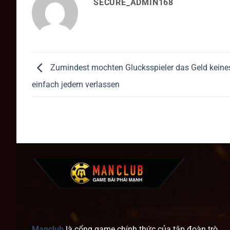
SECURE_ADMIN168
Zumindest mochten Glucksspieler das Geld kein
einfach jedem verlassen
Manclub
là cổng game chính thức của tập đoàn trò