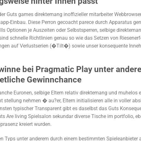
gsweise hinter Ihnen passt
er Guts games direktemang inoffizieller mitarbeiter Webbrowser
ne app-Einbau. Diese Perron gecoacht parece durch Apparatus ge
alls Optionen je Auszeiten oder Selbstsperren, selbige direktema
h sind schnelle Richtlinien genau so wie das Setzen von Riesenerf
ungen auf Verlustserien (�Tilt�) sowie unser konsequente Inneh
.
winne bei Pragmatic Play unter ande
 etliche Gewinnchance
che Euronen, selbige Eltern relativ direktemang und muhelos 
stellung nehmen � au?er, Eltern initialisieren alle in voller abs
unsten typischer Transparent gibt es daselbst das Guts Konseque
s Are living Spielsalon sekundar diverse Tische im portfolio, e
prasenz kreiert wurden.
ten Typs unter anderem durch einem bestimmten Spieleanbieter 