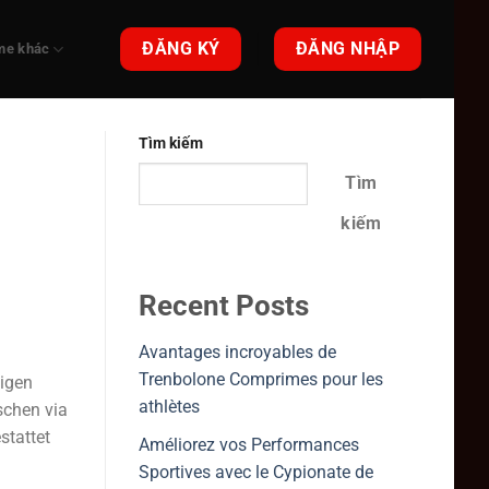
ĐĂNG KÝ
ĐĂNG NHẬP
me khác
Tìm kiếm
Tìm
kiếm
Recent Posts
Avantages incroyables de
Trenbolone Comprimes pour les
tigen
athlètes
schen via
stattet
Améliorez vos Performances
Sportives avec le Cypionate de