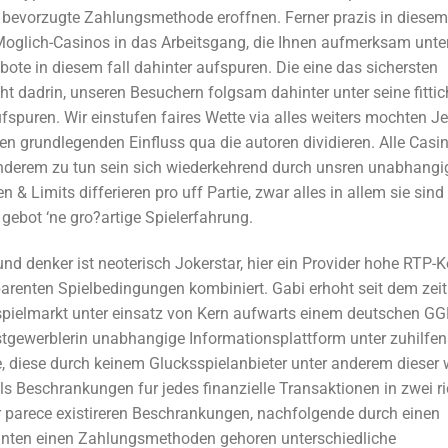
 bevorzugte Zahlungsmethode eroffnen. Ferner prazis in diesem 
oglich-Casinos in das Arbeitsgang, die Ihnen aufmerksam unter
bote in diesem fall dahinter aufspuren. Die eine das sichersten
t dadrin, unseren Besuchern folgsam dahinter unter seine fittic
ufspuren. Wir einstufen faires Wette via alles weiters mochten 
 grundlegenden Einfluss qua die autoren dividieren. Alle Casin
anderem zu tun sein sich wiederkehrend durch unsren unabhangi
& Limits differieren pro uff Partie, zwar alles in allem sie sind
 gebot ‘ne gro?artige Spielerfahrung.
und denker ist neoterisch Jokerstar, hier ein Provider hohe RTP-
renten Spielbedingungen kombiniert. Gabi erhoht seit dem zei
ielmarkt unter einsatz von Kern aufwarts einem deutschen GG
nstgewerblerin unabhangige Informationsplattform unter zuhilf
 diese durch keinem Glucksspielanbieter unter anderem dieser 
falls Beschrankungen fur jedes finanzielle Transaktionen in zwei 
r parece existireren Beschrankungen, nachfolgende durch einen
inten einen Zahlungsmethoden gehoren unterschiedliche