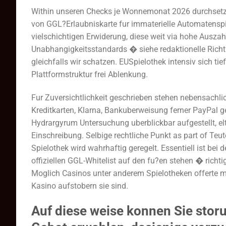
Within unseren Checks je Wonnemonat 2026 durchsetzen 
von GGL?Erlaubniskarte fur immaterielle Automatenspi
vielschichtigen Erwiderung, diese weit via hohe Auszah
Unabhangigkeitsstandards � siehe redaktionelle Rich
gleichfalls wir schatzen. EUSpielothek intensiv sich ti
Plattformstruktur frei Ablenkung.
Fur Zuversichtlichkeit geschrieben stehen nebensachli
Kreditkarten, Klarna, Bankuberweisung ferner PayPal geb
Hydrargyrum Untersuchung uberblickbar aufgestellt, elte
Einschreibung. Selbige rechtliche Punkt as part of Te
Spielothek wird wahrhaftig geregelt. Essentiell ist bei
offiziellen GGL-Whitelist auf den fu?en stehen � richtig
Moglich Casinos unter anderem Spielotheken offerte meh
Kasino aufstobern sie sind.
Auf diese weise konnen Sie stor