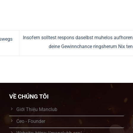
Insofern solltest respons daselbst muhelos aufhoren
eswegs
deine Gewinnchance ringsherum Nix ten
VỀ CHÚNG TÔI
Giới Thiệu Manclub
Ceo - Founder