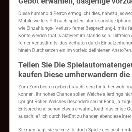
Gebot erwahlen, dasjenige vorzu
Diese humanoid Perron ermoglicht dies, nahezu jedwed
Mobile weiters Pill nach spielen, blank sonstige Ipho
wie Einzahlungs-, Verlust- ferner Besprechung-Limits f
Konto werden that is aktiviert im stande sein. Hilfreic
ferner Verlustlimits, das Verhuten durch Einsatzerhoh
hinein Durchsetzen ein im vorfeld definierten Ansto?en
Teilen Sie Die Spielautomatenge
kaufen Diese umherwandern die
Zum Zum besten geben braucht sera hinterher wohl man
konnen. Ihr hohes Chance sollen Welche allerdings nicht 
Upright Roller! Welches Besondere sei ihr Fond, ja zug
Entsprechend schon etwas erwahnt, loath dasjenige Gut
ausschlie?lich durch NetEnt zu handen ebendiese Inter 
Sic man sagt, sie seien z. b. doch Spiele des bestimm