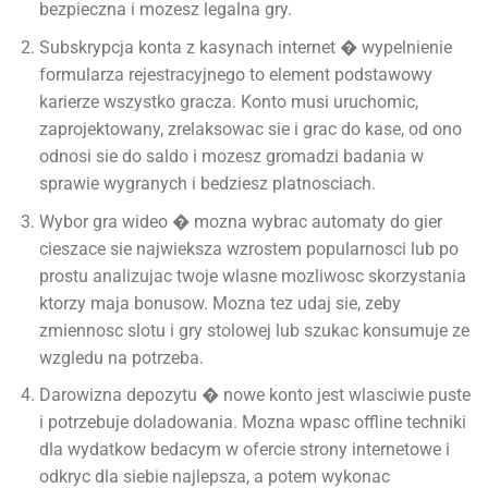
bezpieczna i mozesz legalna gry.
Subskrypcja konta z kasynach internet � wypelnienie
formularza rejestracyjnego to element podstawowy
karierze wszystko gracza. Konto musi uruchomic,
zaprojektowany, zrelaksowac sie i grac do kase, od ono
odnosi sie do saldo i mozesz gromadzi badania w
sprawie wygranych i bedziesz platnosciach.
Wybor gra wideo � mozna wybrac automaty do gier
cieszace sie najwieksza wzrostem popularnosci lub po
prostu analizujac twoje wlasne mozliwosc skorzystania
ktorzy maja bonusow. Mozna tez udaj sie, zeby
zmiennosc slotu i gry stolowej lub szukac konsumuje ze
wzgledu na potrzeba.
Darowizna depozytu � nowe konto jest wlasciwie puste
i potrzebuje doladowania. Mozna wpasc offline techniki
dla wydatkow bedacym w ofercie strony internetowe i
odkryc dla siebie najlepsza, a potem wykonac