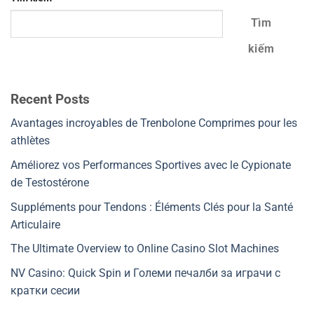
Tìm
kiếm
Recent Posts
Avantages incroyables de Trenbolone Comprimes pour les
athlètes
Améliorez vos Performances Sportives avec le Cypionate
de Testostérone
Suppléments pour Tendons : Éléments Clés pour la Santé
Articulaire
The Ultimate Overview to Online Casino Slot Machines
NV Casino: Quick Spin и Големи печалби за играчи с
кратки сесии