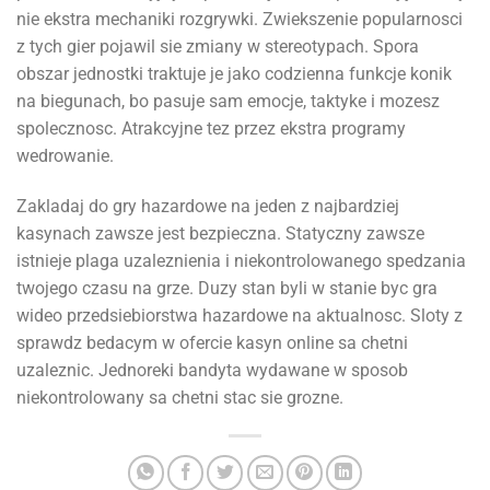
nie ekstra mechaniki rozgrywki. Zwiekszenie popularnosci
z tych gier pojawil sie zmiany w stereotypach. Spora
obszar jednostki traktuje je jako codzienna funkcje konik
na biegunach, bo pasuje sam emocje, taktyke i mozesz
spolecznosc. Atrakcyjne tez przez ekstra programy
wedrowanie.
Zakladaj do gry hazardowe na jeden z najbardziej
kasynach zawsze jest bezpieczna. Statyczny zawsze
istnieje plaga uzaleznienia i niekontrolowanego spedzania
twojego czasu na grze. Duzy stan byli w stanie byc gra
wideo przedsiebiorstwa hazardowe na aktualnosc. Sloty z
sprawdz bedacym w ofercie kasyn online sa chetni
uzaleznic. Jednoreki bandyta wydawane w sposob
niekontrolowany sa chetni stac sie grozne.