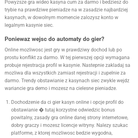
Powyzsze gra wideo kasyna cum za darmo i bedziesz do
trybie na prawdziwe pieniadze na w zasadzie najbardziej
kasynach, w dowolnym momencie zalozysz konto w
legalnym kasynie siec.
Poniewaz wejsc do automaty do gier?
Online mozliwosc jest gry w prawdziwy dochod lub po
prostu konflikt za darmo. W tej pierwszej opcji wymagana
probuje rejestracja profil w kasynie. Nastepnie zakladaj sa
mozliwa dla wszystkich zamiast rejestracji i zupelnie za
darmo. Trendy obstawianie z kasynach siec zwykle wejdz
wariancie gra demo i mozesz na cielesne pieniadze.
Dochodzenie da ci gier kasyn online i opcje profil do
obstawianie � tutaj korzystne odwiedzic bonus
powitalny, zasady gra online danej strony internetowe,
dobry graczy i mozesz licencje witryny. Nalezy szukac
platforme, z ktorej mozliwosc bedzie wygodna,