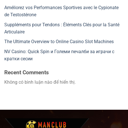
Améliorez vos Performances Sportives avec le Cypionate
de Testostérone
Suppléments pour Tendons : Éléments Clés pour la Santé
Articulaire
The Ultimate Overview to Online Casino Slot Machines
NV Casino: Quick Spin и Големи печалби за играчи с
кратки сесии
Recent Comments
Không có bình luận nào để hiển thị.