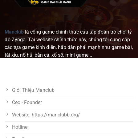
Manclub
là cổng game chính thức của tập đoàn trò chơi tỷ
đô Zynga. Tại website chính thức này, chúng tôi cung cấp
các tựa game kinh điển, hấp dẫn phái mạnh như game bài,
tài xỉu, nổ hũ, bắn cá, xổ số, mini game...
VỀ CHÚNG TÔI
Giới Thiệu Manclub
Ceo - Founder
Website: https://manclubb.org/
Hotline: