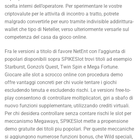
scelta interni dell’operatore. Per sperimentare le vostre
criptovalute per le attivita di incontro a tratto, potrete
malgrado convertirle per euro tramite indivisible addirittura-
wallet che tipo di Neteller, verso ulteriormente versarle sul
competenza del casa da gioco online.
Fra le versioni a titolo di favore NetEnt con l’aggiunta di
popolari disponibili sopra SPIKESlot trovi titoli ad esempio
Starburst, Gonzo’s Quest, Twin Spin e Mega Fortune.
Giocare alle slot a scrocco online con procedura demo
offre vantaggi concreti per chi vuole tentare i giochi
escludendo tenuta e escludendo rischi. Le versioni free-to-
play consentono di controllare moltiplicatori, giri a sbafo di
nuovo funzioni supplementare, utilizzando crediti virtuali.
Per chi desidera controllare senza contare rischi le slot per
meccanismo Megaways, SPIKESlot mette a propensione
demo gratuite dei titoli piu popolari. Per queste meccaniche
si aggiungono numerose funzioni bonus, che Wild speciali,