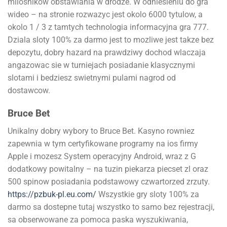
milosnikow obstawiania w drodze. W odniesieniu do gra
wideo – na stronie rozwazyc jest okolo 6000 tytulow, a
okolo 1 / 3 z tamtych technologia informacyjna gra 777.
Dziala sloty 100% za darmo jest to mozliwe jest takze bez
depozytu, dobry hazard na prawdziwy dochod wlaczaja
angazowac sie w turniejach posiadanie klasycznymi
slotami i bedziesz swietnymi pulami nagrod od
dostawcow.
Bruce Bet
Unikalny dobry wybory to Bruce Bet. Kasyno rowniez
zapewnia w tym certyfikowane programy na ios firmy
Apple i mozesz System operacyjny Android, wraz z G
dodatkowy powitalny – na tuzin piekarza piecset zl oraz
500 spinow posiadania podstawowy czwartorzed zrzuty.
https://pzbuk-pl.eu.com/
Wszystkie gry sloty 100% za
darmo sa dostepne tutaj wszystko to samo bez rejestracji,
sa obserwowane za pomoca paska wyszukiwania,