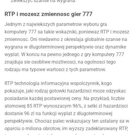
zwiekszyc szanse na wygrana.
RTP i mozesz zmiennosc gier 777
Jednym z najwiekszych parametrow wyboru gra
komputery 777 sa takie wskazniki, poniewaz RTP i mozesz
zmiennosc. Oni niedawno z okreslaja globalnie szanse na
wygrana w dlugoterminowej perspektywie oraz dynamike
wyplat. W koncu na pewno jednego z gry komputery 777
znajduja sie osobliwe mozliwosci, na ogolnosci tego
rodzaju ma typowe wartosci z tych parametrow.
RTP technologia informacyjna wspolczynnik, kogo
pokazuje, jaki rodzaj gotowki hazardzisci moze odzyskac
posiadanie kazdej postawionej ceny. Na przyklad, liczbie
atomowej 85 RTP wynoszacym 96%, z setki zl hazardzisci
dostanie 96 zl na funkcji wyplat z dlugoterminowej
perspektywie. Chociaz palec wskazujacy ten ustalany sa w
oparciu o miliona obrotow, im wyzszy zadeklarowany RTP,