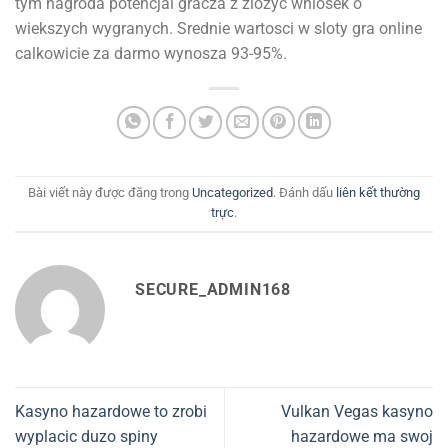
tym nagroda potencjal gracza z zlozyc wniosek o
wiekszych wygranych. Srednie wartosci w sloty gra online
calkowicie za darmo wynosza 93-95%.
Bài viết này được đăng trong
Uncategorized
. Đánh dấu
liên kết thường
trực
.
SECURE_ADMIN168
Kasyno hazardowe to zrobi
Vulkan Vegas kasyno
wyplacic duzo spiny
hazardowe ma swoj