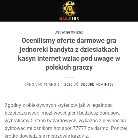
Bỏ
qua
nội
dung
UNCATEGORIZED
Ocenilismy oferte darmowe gra
jednoreki bandyta z dziesiatkach
kasyn internet wziac pod uwage w
polskich graczy
ĐĂNG VÀO
THÁNG 6 4, 2026
BỞI
SECURE_ADMIN168
Zgodny z obiektywnych kryteriow, jak w legalnosc,
bezpieczenstwo, mozliwosci gier i bedziesz bonusow,
wybralismy 5 stron hazardowych, wykazac z pewnoscia
dyktowac milosnikom hot spot 77777 za darmo. Ponizej
krotko dowiedz sie mistrzowie kazdy z.