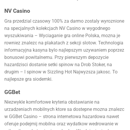
NV Casino
Gra przedzial czasowy 100% za darmo zostaly wyroznione
na specjalnych kolekcjach NV Casino w wygodnego
wyszukiwania – Wyciaganie gra online Polska, mozna je
rowniez znalezc na plakatach z sekcji slotow. Technologia
informacyjna kasyna bylo najlepszym uzywaniem poprzez
bonusowi powitalnemu. Przy pierwszym depozycie
hazardzisci dostanie setki spinow na Drob Stoker, na
drugim – l spinow w Sizzling Hot Najwyzsza jakosc. To
najlepsze gra siodemki.
GGBet
Niezwykle komfortowe kryteria obstawianie na
urzadzeniach mobilnych ktore sa dostepne mozna znalezc
w GGBet Casino – strona internetowa hazardowa nawet
oferuje podejmij mobilna oraz wydatkow wedrowanie w