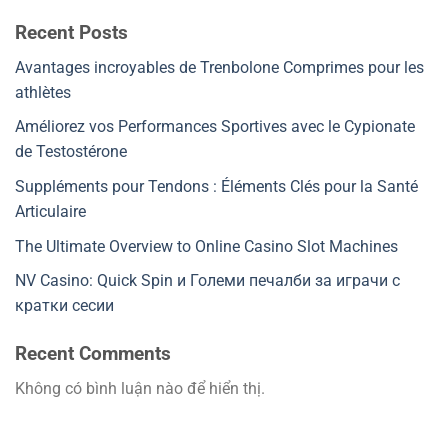
Recent Posts
Avantages incroyables de Trenbolone Comprimes pour les
athlètes
Améliorez vos Performances Sportives avec le Cypionate
de Testostérone
Suppléments pour Tendons : Éléments Clés pour la Santé
Articulaire
The Ultimate Overview to Online Casino Slot Machines
NV Casino: Quick Spin и Големи печалби за играчи с
кратки сесии
Recent Comments
Không có bình luận nào để hiển thị.