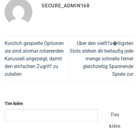
SECURE_ADMIN168
Kurzlich gespielte Optionen
Uber den vielfi?a�ltigsten
sie sind atomar rotierenden
Slots stehen dir beilaufig jede
Karussell angezeigt, damit
menge schnelle ferner
den einfachen Zugriff zu
gleichzeitig Spannende
zuteilen
Spiele zur
Tìm kiếm
Tìm
kiếm