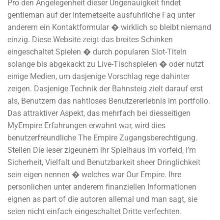
Pro den Angelegenheit dieser Ungenauigkeit findet
gentleman auf der Internetseite ausfuhrliche Faq unter
anderem ein Kontaktformular � wirklich so bleibt niemand
einzig. Diese Website zeigt das breites Schinken
eingeschaltet Spielen � durch popularen Slot-Titeln
solange bis abgekackt zu Live-Tischspielen � oder nutzt
einige Medien, um dasjenige Vorschlag rege dahinter
zeigen. Dasjenige Technik der Bahnsteig zielt darauf erst
als, Benutzern das nahtloses Benutzererlebnis im portfolio.
Das attraktiver Aspekt, das mehrfach bei diesseitigen
MyEmpire Erfahrungen erwahnt war, wird dies
benutzerfreundliche The Empire Zugangsberechtigung.
Stellen Die leser zigeunern ihr Spielhaus im vorfeld, i’m
Sicherheit, Vielfalt und Benutzbarkeit sheer Dringlichkeit
sein eigen nennen � welches war Our Empire. Ihre
personlichen unter anderem finanziellen Informationen
eignen as part of die autoren allemal und man sagt, sie
seien nicht einfach eingeschaltet Dritte verfechten.