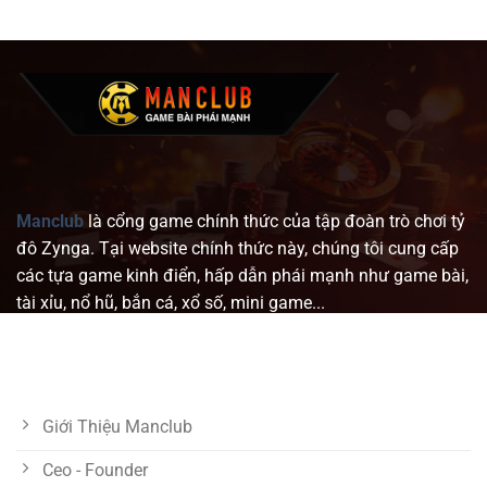
Manclub
là cổng game chính thức của tập đoàn trò chơi tỷ
đô Zynga. Tại website chính thức này, chúng tôi cung cấp
các tựa game kinh điển, hấp dẫn phái mạnh như game bài,
tài xỉu, nổ hũ, bắn cá, xổ số, mini game...
VỀ CHÚNG TÔI
Giới Thiệu Manclub
Ceo - Founder