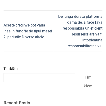
De lunga durata platforma
gama de, a face fa?a
Aceste credin?e pot varia
responsabila un eficient
insa in func?ie de tipul mesei
resurselor are va fi
?i pariurile Diverse altele
intotdeauna
responsabilitatea viu
Tìm kiếm
Tìm
kiếm
Recent Posts