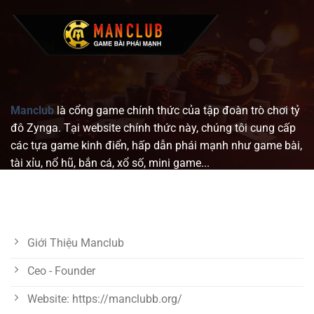
Manclub
là cổng game chính thức của tập đoàn trò chơi tỷ
đô Zynga. Tại website chính thức này, chúng tôi cung cấp
các tựa game kinh điển, hấp dẫn phái mạnh như game bài,
tài xỉu, nổ hũ, bắn cá, xổ số, mini game...
VỀ CHÚNG TÔI
Giới Thiệu Manclub
Ceo - Founder
Website: https://manclubb.org/