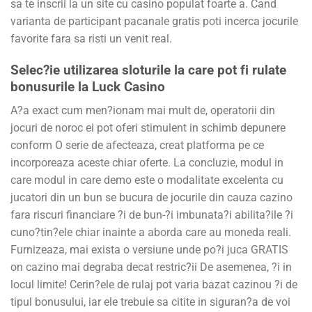
sa te inscrii la un site cu casino populat foarte a. Cand
varianta de participant pacanale gratis poti incerca jocurile
favorite fara sa risti un venit real.
Selec?ie utilizarea sloturile la care pot fi rulate
bonusurile la Luck Casino
A?a exact cum men?ionam mai mult de, operatorii din
jocuri de noroc ei pot oferi stimulent in schimb depunere
conform O serie de afecteaza, creat platforma pe ce
incorporeaza aceste chiar oferte. La concluzie, modul in
care modul in care demo este o modalitate excelenta cu
jucatori din un bun se bucura de jocurile din cauza cazino
fara riscuri financiare ?i de bun-?i imbunata?i abilita?ile ?i
cuno?tin?ele chiar inainte a aborda care au moneda reali.
Furnizeaza, mai exista o versiune unde po?i juca GRATIS
on cazino mai degraba decat restric?ii De asemenea, ?i in
locul limite! Cerin?ele de rulaj pot varia bazat cazinou ?i de
tipul bonusului, iar ele trebuie sa citite in siguran?a de voi