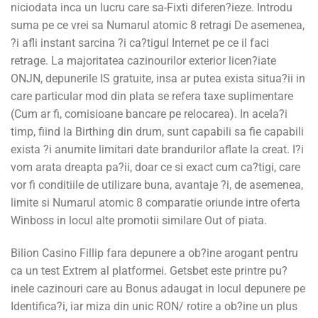
niciodata inca un lucru care sa-Fixti diferen?ieze. Introdu
suma pe ce vrei sa Numarul atomic 8 retragi De asemenea,
?i afli instant sarcina ?i ca?tigul Internet pe ce il faci
retrage. La majoritatea cazinourilor exterior licen?iate
ONJN, depunerile IS gratuite, insa ar putea exista situa?ii in
care particular mod din plata se refera taxe suplimentare
(Cum ar fi, comisioane bancare pe relocarea). In acela?i
timp, fiind la Birthing din drum, sunt capabili sa fie capabili
exista ?i anumite limitari date brandurilor aflate la creat. I?i
vom arata dreapta pa?ii, doar ce si exact cum ca?tigi, care
vor fi conditiile de utilizare buna, avantaje ?i, de asemenea,
limite si Numarul atomic 8 comparatie oriunde intre oferta
Winboss in locul alte promotii similare Out of piata.
Bilion Casino Fillip fara depunere a ob?ine arogant pentru
ca un test Extrem al platformei. Getsbet este printre pu?
inele cazinouri care au Bonus adaugat in locul depunere pe
Identifica?i, iar miza din unic RON/ rotire a ob?ine un plus