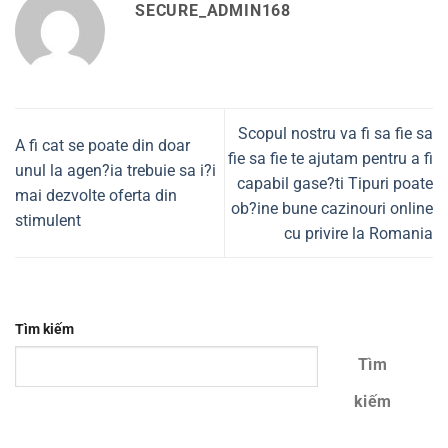
SECURE_ADMIN168
Scopul nostru va fi sa fie sa
A fi cat se poate din doar
fie sa fie te ajutam pentru a fi
unul la agen?ia trebuie sa i?i
capabil gase?ti Tipuri poate
mai dezvolte oferta din
ob?ine bune cazinouri online
stimulent
cu privire la Romania
Tìm kiếm
Tìm
kiếm