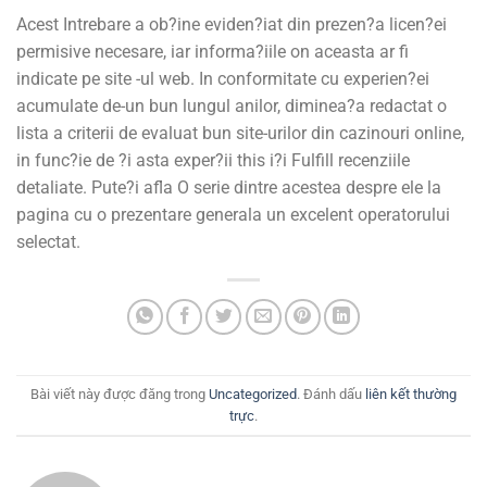
Acest Intrebare a ob?ine eviden?iat din prezen?a licen?ei
permisive necesare, iar informa?iile on aceasta ar fi
indicate pe site -ul web. In conformitate cu experien?ei
acumulate de-un bun lungul anilor, diminea?a redactat o
lista a criterii de evaluat bun site-urilor din cazinouri online,
in func?ie de ?i asta exper?ii this i?i Fulfill recenziile
detaliate. Pute?i afla O serie dintre acestea despre ele la
pagina cu o prezentare generala un excelent operatorului
selectat.
Bài viết này được đăng trong
Uncategorized
. Đánh dấu
liên kết thường
trực
.