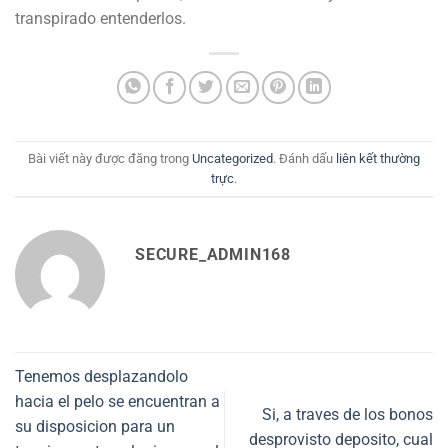
transpirado entenderlos.
Bài viết này được đăng trong
Uncategorized
. Đánh dấu
liên kết thường
trực
.
SECURE_ADMIN168
Tenemos desplazandolo
hacia el pelo se encuentran a
Si, a traves de los bonos
su disposicion para un
desprovisto deposito, cual