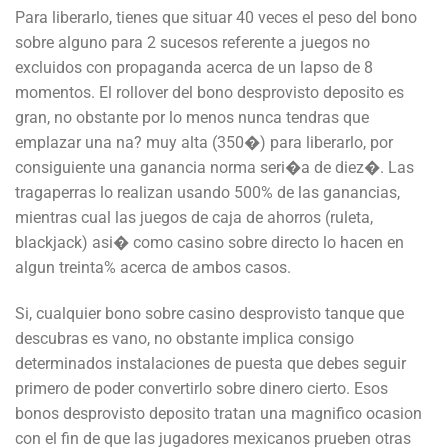
Para liberarlo, tienes que situar 40 veces el peso del bono
sobre alguno para 2 sucesos referente a juegos no
excluidos con propaganda acerca de un lapso de 8
momentos. El rollover del bono desprovisto deposito es
gran, no obstante por lo menos nunca tendras que
emplazar una na? muy alta (350�) para liberarlo, por
consiguiente una ganancia norma seri�a de diez�. Las
tragaperras lo realizan usando 500% de las ganancias,
mientras cual las juegos de caja de ahorros (ruleta,
blackjack) asi� como casino sobre directo lo hacen en
algun treinta% acerca de ambos casos.
Si, cualquier bono sobre casino desprovisto tanque que
descubras es vano, no obstante implica consigo
determinados instalaciones de puesta que debes seguir
primero de poder convertirlo sobre dinero cierto. Esos
bonos desprovisto deposito tratan una magnifico ocasion
con el fin de que las jugadores mexicanos prueben otras