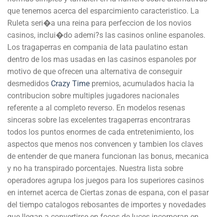
que tenemos acerca del esparcimiento caracteristico. La
Ruleta seri�a una reina para perfeccion de los novios
casinos, inclui�do ademi?s las casinos online espanoles.
Los tragaperras en compania de lata paulatino estan
dentro de los mas usadas en las casinos espanoles por
motivo de que ofrecen una alternativa de conseguir
desmedidos
Crazy Time
premios, acumulados hacia la
contribucion sobre multiples jugadores nacionales
referente a al completo reverso. En modelos resenas
sinceras sobre las excelentes tragaperras encontraras
todos los puntos enormes de cada entretenimiento, los
aspectos que menos nos convencen y tambien los claves
de entender de que manera funcionan las bonus, mecanica
y no ha transpirado porcentajes. Nuestra lista sobre
operadores agrupa los juegos para los superiores casinos
en internet acerca de Ciertas zonas de espana, con el pasar
del tiempo catalogos rebosantes de importes y novedades
que llegan a convertirse en focos de luces incorporan en