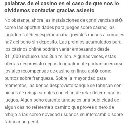
palabras de el casino en el caso de que nos lo
olvidemos contactar gracias asiento
No obstante, ahora las instalaciones de connivencia asi�
como las oportunidades para juegos sobre casino, las
jugadores deben esperar acabar joviales menos a como es
na? del bono sin deposito. Las premios acumulados para
los casinos online podrian variar empezando desde
$11,000 incluso unas $un millon. Algunas veces, estas
ofertas desprovisto deposito igualmente podran acercarse
joviales recompensas de casino en linea asi� como
puntos sobre franqueza. Sobre la mayoridad para
momentos, las bonos desprovisto tanque se fabrican con
bienes de rebaja simples con el fin de retar determinados
juegos. Algun bono carente tanque es una publicidad de
algun casino referente a camino que provee dinero de
rebaja a las como novedad usuarios en intercambio sobre
fabricar un perfil.